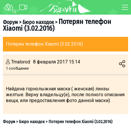
15
°C
ФОРУМ
КАРТА
Потерян телефон
Форум
>
Бюро находок
>
Xiaomi (3.02.2016)
О курорте
WEBCAM
Схема трасс
ТРАНСФЕР
Потерян телефон Xiaomi (3.02.2016)
Ски-пасс
Инструкторы
Tmalorod
8 февраля 2017 15:14
Прокат
1 сообщение
Ски-сервис
Дети в Гудаури
Найдена горнолыжная маска ( женская) линзы
желтые. Верну владельцу(е), после полного описания
Развлечения
вещи, или предоставления фото данной маски).
Календарь событий
Телеграм-канал
Гудаури
INFO