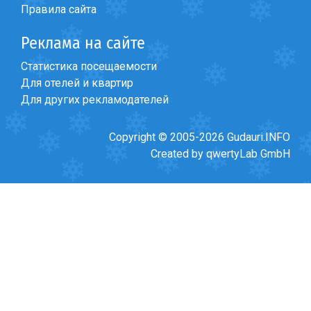
Правила сайта
Реклама на сайте
Статистика посещаемости
ПРОЖИВАНИЕ
Для отелей и квартир
Квартиры
Для других рекламодателей
Коттеджи
Copyright © 2005-2026 Gudauri.INFO
Отели
Created by qwertyLab GmbH
%
Горячие предложения
Долгосрочная аренда
Казбеги
Другое
ГРУЗИЯ
О Грузии
Визы и Документы