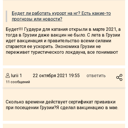
Что пить?
Будет ли работать курорт на нг? Есть какие-то
Деньги
прогнозы или новости?
Мобильная связь
Будет!!! Гудаури для катания открыли в марте 2021, а
Галерея
тогда в Грузии даже вакцин не было. С лета в Грузии
Отчеты
идет вакцинация и правительство всеми силами
старается ее ускорить. Экономика Грузии не
Безопасность
переживет туристического локдауна, все понимают
Iurii 1
22 октября 2021 19:55
ответить
11 сообщений
Сколько времени действует сертификат прививки
при посещении Грузии?Я сделал вакцинацию в мае.