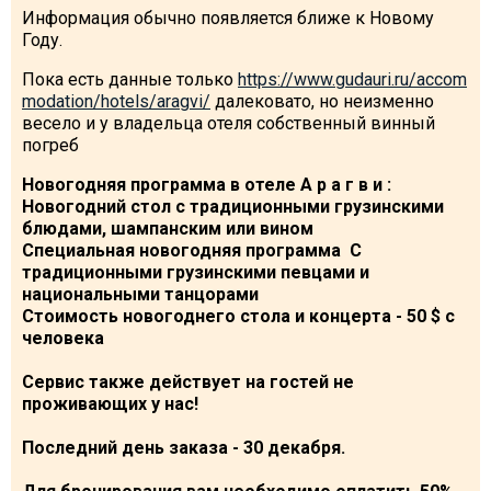
Информация обычно появляется ближе к Новому
Году.
Пока есть данные только
https://www.gudauri.ru/accom
modation/hotels/aragvi/
далековато, но неизменно
весело и у владельца отеля собственный винный
погреб
Новогодняя программа в отеле А р а г в и :
Новогодний стол
с традиционными грузинскими
блюдами, шампанским или вином
Специальная новогодняя программа
С
традиционными грузинскими певцами и
национальными танцорами
Стоимость новогоднего стола и концерта - 50 $ с
человека
Сервис также действует на гостей не
проживающих у нас!
Последний день заказа - 30 декабря.