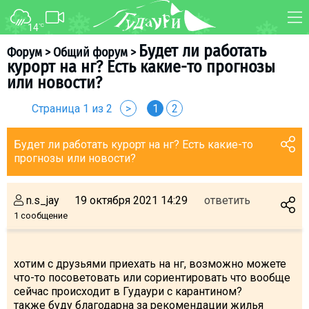
14
°C
ФОРУМ
КАРТА
Будет ли работать
Форум
>
Общий форум
>
курорт на нг? Есть какие-то прогнозы
О курорте
WEBCAM
или новости?
Схема трасс
ТРАНСФЕР
Страница 1 из 2
>
1
2
Ски-пасс
Инструкторы
Будет ли работать курорт на нг? Есть какие-то
прогнозы или новости?
Прокат
Ски-сервис
n.s_jay
19 октября 2021 14:29
ответить
Дети в Гудаури
1 сообщение
Развлечения
Календарь событий
хотим с друзьями приехать на нг, возможно можете
что-то посоветовать или сориентировать что вообще
Телеграм-канал
сейчас происходит в Гудаури с карантином?
Гудаури
INFO
также буду благодарна за рекомендации жилья