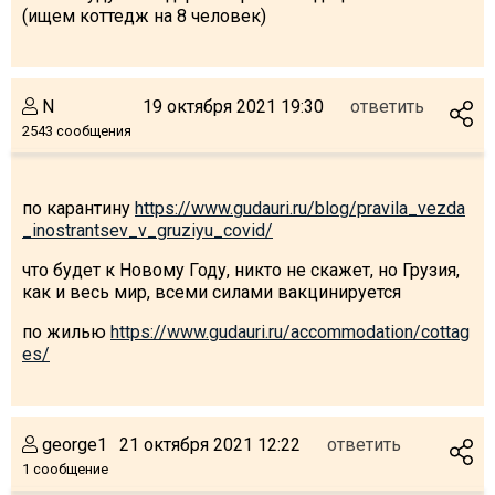
(ищем коттедж на 8 человек)
N
19 октября 2021 19:30
ответить
ПРОЖИВАНИЕ
2543 сообщения
Квартиры
Коттеджи
по карантину
https://www.gudauri.ru/blog/pravila_vezda
Отели
_inostrantsev_v_gruziyu_covid/
%
Горячие предложения
что будет к Новому Году, никто не скажет, но Грузия,
Долгосрочная аренда
как и весь мир, всеми силами вакцинируется
Казбеги
по жилью
https://www.gudauri.ru/accommodation/cottag
es/
Другое
ГРУЗИЯ
О Грузии
george1
21 октября 2021 12:22
ответить
1 сообщение
Визы и Документы