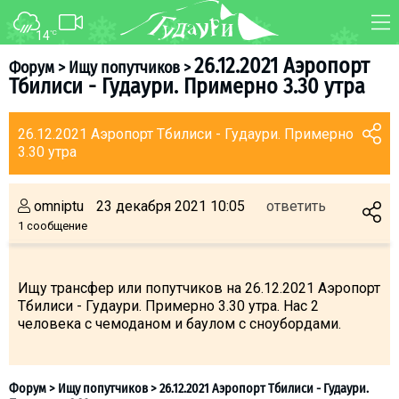
14
°C
ФОРУМ
КАРТА
26.12.2021 Аэропорт
Форум
>
Ищу попутчиков
>
Тбилиси - Гудаури. Примерно 3.30 утра
О курорте
WEBCAM
Схема трасс
ТРАНСФЕР
26.12.2021 Аэропорт Тбилиси - Гудаури. Примерно
Ски-пасс
3.30 утра
Инструкторы
Прокат
omniptu
23 декабря 2021 10:05
ответить
1 сообщение
Ски-сервис
Дети в Гудаури
Ищу трансфер или попутчиков на 26.12.2021 Аэропорт
Развлечения
Тбилиси - Гудаури. Примерно 3.30 утра. Нас 2
Календарь событий
человека с чемоданом и баулом с сноубордами.
Телеграм-канал
Гудаури
INFO