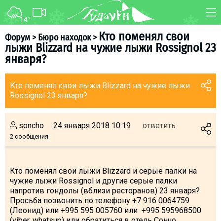
14
°C
ФОРУМ
КАРТА
Кто поменял свои
Форум
>
Бюро находок
>
лыжи Blizzard на чужие лыжи Rossignol 23
О курорте
WEBCAM
января?
Схема трасс
ТРАНСФЕР
Ски-пасс
Кто поменял свои лыжи Blizzard на чужие лыжи
Rossignol 23 января?
Инструкторы
Прокат
soncho
24 января 2018 10:19
ответить
Ски-сервис
2 сообщения
Дети в Гудаури
Развлечения
Кто поменял свои лыжи Blizzard и серые палки на
Календарь событий
чужие лыжи Rossignol и другие серые палки
напротив гондолы (вблизи ресторанов) 23 января?
Просьба позвонить по телефону +7 916 0064759
Телеграм-канал
(Леонид) или +995 595 005760 или +995 595968500
Гудаури
INFO
(viber, whatsup) или обратиться в отель Сончо