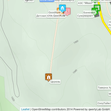
Прокат
Бар GeoGraphy
АЗС "Wissol"
GoodAura
Банкомат
Детская площадка
СПА GoodAura
Супермаркет
б
А
Церковь
Таверна Х
М
СноуТайм 
Leaflet
|
OpenStreetMap
contributors 2014 Powered by qwertyLab GmbH