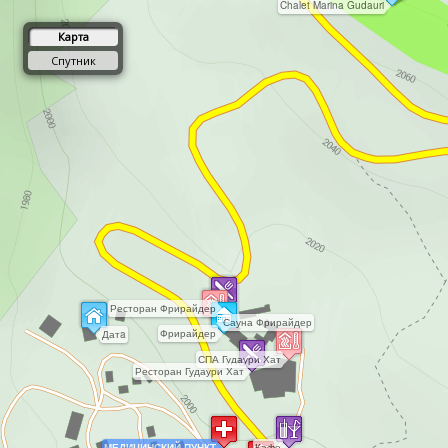
Chalet Marina Gudauri
Карта
Спутник
Ресторан Фрирайдер
Сауна Фрирайдер
Фрирайдер
Датa
СПА Гудаури Хат
Ресторан Гудаури Хат
МЕДИЦИНСКИЙ ПУНКТ
Кафе