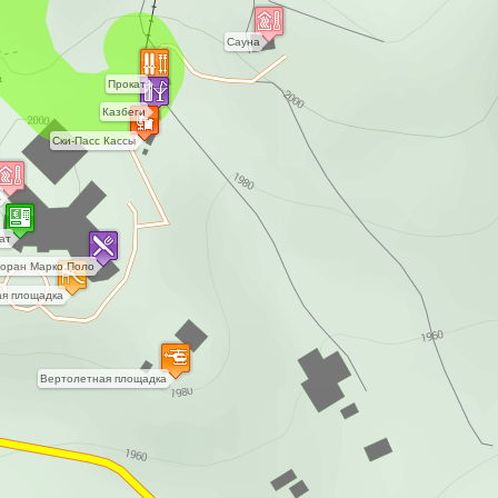
Сауна
Прокат
Казбеги
Ски-Пасс Кассы
А
ат
оран Марко Поло
ая площадка
Вертолетная площадка