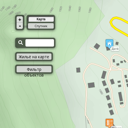
+
Карта
-
Спутник
Датa
Жильё на карте
Фильтр
объектов