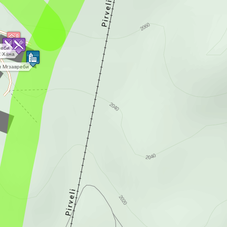
реби
би
 Хана
 Мгзавреби