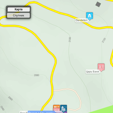
Карта
Спутник
Dandelion
Царь Бани
Дом Бурджанадзе (Пента Инвест)
Прокат и Ски сервис