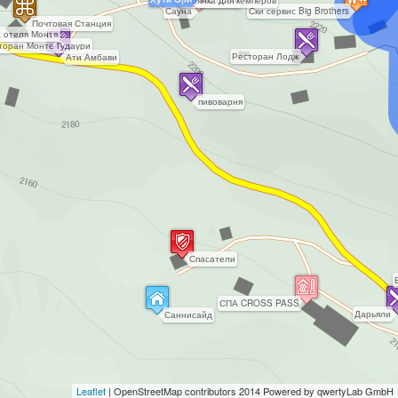
Cтоянка для кемперов
Эко Шале
Сауна
Ски сервис Big Brothers
Почтовая Станция
 отеля Монте
торан Монте Гудаури
Ресторан Лодж
Ати Амбави
пивоварня
Спасатели
СПА CROSS PASS
Дарьяли
Саннисайд
Leaflet
|
OpenStreetMap
contributors 2014 Powered by qwertyLab GmbH