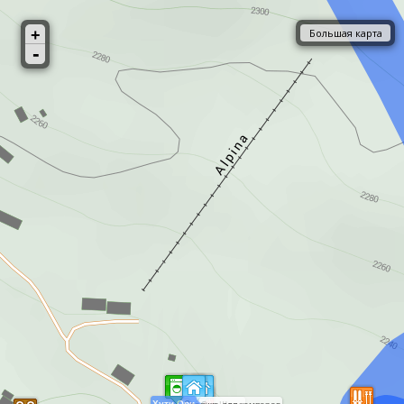
+
Карта
Большая карта
-
Спутник
Хути Ори