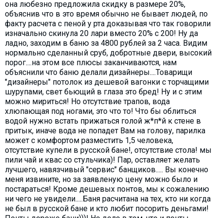
она любезно предложила скидку в размере 20%,
объяснив что в это время обычно не бывает людей, по
факту расчета с пеной у рта доказывая что так говорили
изначально скинула 20 лари вместо 20% с 200! Ну да
ладно, заходим в баню за 4800 рублей за 2 часа. Видим
нормально сделанный сруб, добротные двери, высокий
порог....на этом все плюсы заканчиваются, нам
объяснили что баню делали дизайнеры....Товарищи
"дизайнеры" потолок из дешевой вагонки с торчащими
шурупами, свет бьющий в глаза это бред! Ну и с этим
можно мириться! Но отсутствие трапов, вода
хлюпающая под ногами, это что то! Что бы облиться
водой нужно встать прижаться голой ж*п*й к стене в
притык, иначе вода не попадет Вам на голову, парилка
может с комфортом разместить 1,5 человека,
отсутствие купели в русской бане!, отсутствие стола! мы
пили чай и квас со стульчика)! Пар, оставляет желать
лучшего, навязчивый "сервис" банщиков..... Вы конечно
меня извините, но за заявленую цену можно было и
постараться! Кроме дешевых понтов, мы к сожалению
ни чего не увидели.....Баня расчитана на тех, кто ни когда
не был в русской бане и кто любит посорить деньгами!