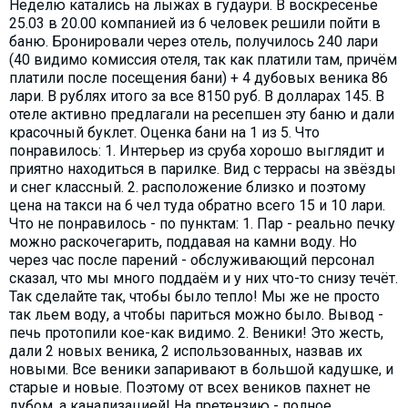
Неделю катались на лыжах в гудаури. В воскресенье
25.03 в 20.00 компанией из 6 человек решили пойти в
баню. Бронировали через отель, получилось 240 лари
(40 видимо комиссия отеля, так как платили там, причём
платили после посещения бани) + 4 дубовых веника 86
лари. В рублях итого за все 8150 руб. В долларах 145. В
отеле активно предлагали на ресепшен эту баню и дали
красочный буклет. Оценка бани на 1 из 5. Что
понравилось: 1. Интерьер из сруба хорошо выглядит и
приятно находиться в парилке. Вид с террасы на звёзды
и снег классный. 2. расположение близко и поэтому
цена на такси на 6 чел туда обратно всего 15 и 10 лари.
Что не понравилось - по пунктам: 1. Пар - реально печку
можно раскочегарить, поддавая на камни воду. Но
через час после парений - обслуживающий персонал
сказал, что мы много поддаём и у них что-то снизу течёт.
Так сделайте так, чтобы было тепло! Мы же не просто
так льем воду, а чтобы париться можно было. Вывод -
печь протопили кое-как видимо. 2. Веники! Это жесть,
дали 2 новых веника, 2 использованных, назвав их
новыми. Все веники запаривают в большой кадушке, и
старые и новые. Поэтому от всех веников пахнет не
дубом, а канализацией! На претензию - полное