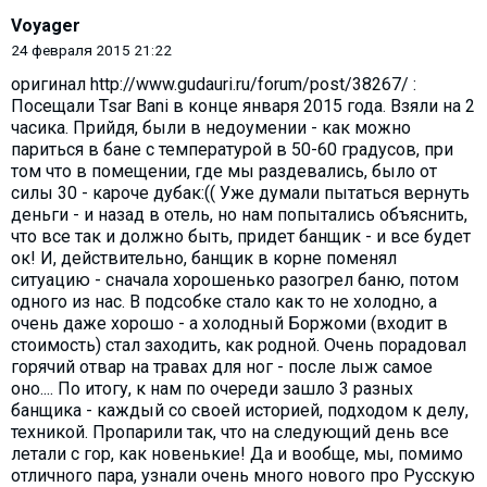
Voyager
24 февраля 2015 21:22
оригинал http://www.gudauri.ru/forum/post/38267/ :
Посещали Tsar Bani в конце января 2015 года. Взяли на 2
часика. Прийдя, были в недоумении - как можно
париться в бане с температурой в 50-60 градусов, при
том что в помещении, где мы раздевались, было от
силы 30 - кароче дубак:(( Уже думали пытаться вернуть
деньги - и назад в отель, но нам попытались объяснить,
что все так и должно быть, придет банщик - и все будет
ок! И, действительно, банщик в корне поменял
ситуацию - сначала хорошенько разогрел баню, потом
одного из нас. В подсобке стало как то не холодно, а
очень даже хорошо - а холодный Боржоми (входит в
стоимость) стал заходить, как родной. Очень порадовал
горячий отвар на травах для ног - после лыж самое
оно.... По итогу, к нам по очереди зашло 3 разных
банщика - каждый со своей историей, подходом к делу,
техникой. Пропарили так, что на следующий день все
летали с гор, как новенькие! Да и вообще, мы, помимо
отличного пара, узнали очень много нового про Русскую