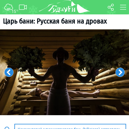
15
°C
ФОРУМ
КАРТА
Царь бани: Русская баня на дровах
О курорте
WEBCAM
Схема трасс
ТРАНСФЕР
Ски-пасс
Инструкторы
Прокат
Ски-сервис
Дети в Гудаури
Развлечения
Календарь событий
Телеграм-канал
Гудаури
INFO