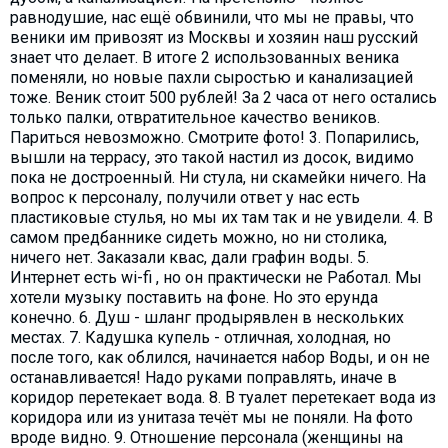
равнодушие, нас ещё обвинили, что мы не правы, что
веники им привозят из Москвы и хозяин наш русский
знает что делает. В итоге 2 использованных веника
поменяли, но новые пахли сыростью и канализацией
тоже. Веник стоит 500 рублей! За 2 часа от него остались
только палки, отвратительное качество веников.
Париться невозможно. Смотрите фото! 3. Попарились,
вышли на террасу, это такой настил из досок, видимо
пока не достроенный. Ни стула, ни скамейки ничего. На
вопрос к персоналу, получили ответ у нас есть
пластиковые стулья, но мы их там так и не увидели. 4. В
самом предбаннике сидеть можно, но ни столика,
ничего нет. Заказали квас, дали графин воды. 5.
Интернет есть wi-fi , но он практически не Работал. Мы
хотели музыку поставить на фоне. Но это ерунда
конечно. 6. Душ - шланг продырявлен в нескольких
местах. 7. Кадушка купель - отличная, холодная, но
после того, как облился, начинается набор Воды, и он не
останавливается! Надо руками поправлять, иначе в
коридор перетекает вода. 8. В туалет перетекает вода из
коридора или из унитаза течёт мы не поняли. На фото
вроде видно. 9. Отношение персонала (женщины на