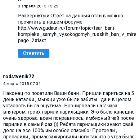
3 апреля 2015 15:25
Развернутый Ответ на данный отзыв можно
прочитать в нашем форуме
http://www.gudauri.ru/forum/topic/tsar_bani-
kompleks_samyh_vysokogornyh_russkih_ban_v_mire_o
page=2#last
Ответить
rodstvenik72
4 марта 2015 07:31
Наконец-то посетили Ваши бани . Пришли париться на 5
день каталки , мыжци уже были забиты , да и в целом
усталость была ощутима . Бронировали на 2 часа
впятером, троих парили парильщики. Это было канешно
очень здорова, всем понравилось, имбирный чай после
парилки в самый раз ))) Ребята парильщики знают сваё
дело на все 100% им особое спасибо! Прогрели ,
пропарили , промассажировали ноги так что с утра было