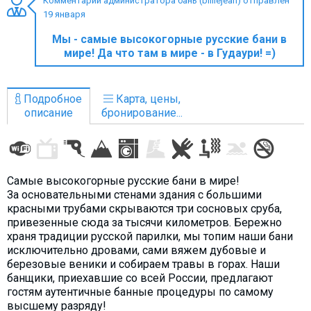
Комментарий администратора бань (billiejean) отправлен
19 января
Мы - самые высокогорные русские бани в
мире! Да что там в мире - в Гудаури! =)
ПРОЖИВАНИЕ
Квартиры
Подробное
Карта, цены,
описание
бронирование...
Коттеджи
Отели
%
Горячие предложения
Самые высокогорные русские бани в мире!
Долгосрочная аренда
За основательными стенами здания с большими
Казбеги
красными трубами скрываются три сосновых сруба,
привезенные сюда за тысячи километров. Бережно
Другое
храня традиции русской парилки, мы топим наши бани
исключительно дровами, cами вяжем дубовые и
ГРУЗИЯ
березовые веники и собираем травы в горах. Наши
банщики, приехавшие со всей России, предлагают
О Грузии
гостям аутентичные банные процедуры по самому
Визы и Документы
высшему разряду!