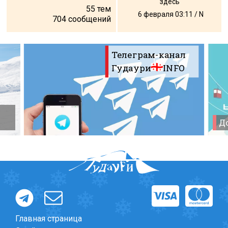
здесь
55
тем
6 февраля 03:11 / N
704
сообщений
Телеграм-канал
Гудаури
INFO
До
Главная страница