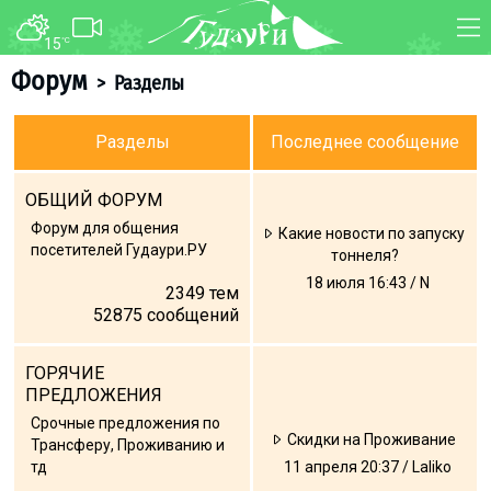
15
°C
ФОРУМ
КАРТА
Форум
>
Разделы
О курорте
WEBCAM
Разделы
Последнее сообщение
Схема трасс
ТРАНСФЕР
Ски-пасс
ОБЩИЙ ФОРУМ
Инструкторы
Форум для общения
Какие новости по запуску
посетителей Гудаури.РУ
Прокат
тоннеля?
18 июля 16:43 / N
Ски-сервис
2349
тем
52875
сообщений
Дети в Гудаури
Развлечения
ГОРЯЧИЕ
Календарь событий
ПРЕДЛОЖЕНИЯ
Срочные предложения по
Скидки на Проживание
Трансферу, Проживанию и
Телеграм-канал
тд
11 апреля 20:37 / Laliko
Гудаури
INFO