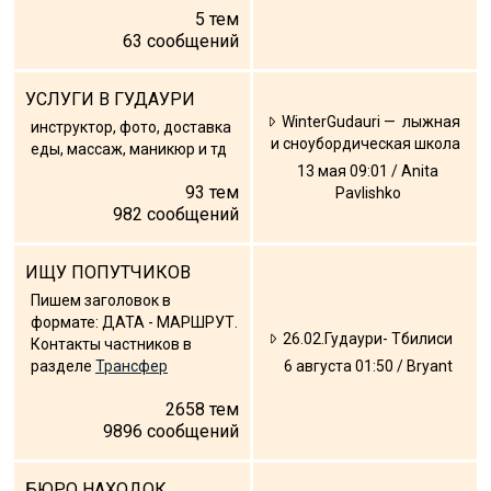
5
тем
63
сообщений
УСЛУГИ В ГУДАУРИ
ПРОЖИВАНИЕ
WinterGudauri — лыжная
инструктор, фото, доставка
и сноубордическая школа
еды, массаж, маникюр и тд
Квартиры
13 мая 09:01 / Anita
Коттеджи
93
тем
Pavlishko
982
сообщений
Отели
%
Горячие предложения
ИЩУ ПОПУТЧИКОВ
Долгосрочная аренда
Пишем заголовок в
Казбеги
формате: ДАТА - МАРШРУТ.
26.02.Гудаури- Тбилиси
Контакты частников в
Другое
разделе
Трансфер
6 августа 01:50 / Bryant
ГРУЗИЯ
2658
тем
9896
сообщений
О Грузии
Визы и Документы
БЮРО НАХОДОК