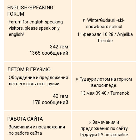
ENGLISH-SPEAKING
FORUM
WinterGudauri -ski-
Forum for english-speaking
snowboard school
visitors, please speak only
english!
11 февраля 10:28 / Anjelika
Trembe
342
тем
1365
сообщений
ЛЕТОМ В ГРУЗИЮ
Обсуждение и предложения
Гудаури летом на горном
летнего отдыха в Грузии
велосипеде.
13 мая 09:40 / Tumenok
40
тем
178
сообщений
РАБОТА САЙТА
Замечания и
Замечания и предложения
предложения по сайту
по работе сайта
Гудаури.РУ оставляйте