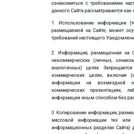
ознакомиться с требованиями на
данного Сайта рассматривается ка
1. Использование информации (те
ПРОЖИВАНИЕ
размещаемой на Сайте, может осу
требований настоящего Уведомлени
Квартиры
Коттеджи
2. Информация, размещенная на 
Отели
некоммерческих (личных, ознаком
аналогичных) целях. Запрещаетс
%
Горячие предложения
коммерческих целях, включая (н
Долгосрочная аренда
информации на возмездной о
Казбеги
коммерческих презентациях, л
Другое
информации иным способом без ра
ГРУЗИЯ
3. Копирование информации, размещ
массовой информации тех или 
О Грузии
информационных разделах Сайта) д
Визы и Документы