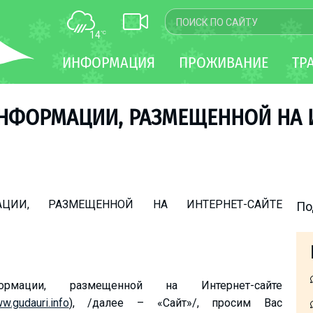
14
°C
КАРТА
ИНФОРМАЦИЯ
ПРОЖИВАНИЕ
ТР
WEBCAM
ТРАНСФЕР
НФОРМАЦИИ, РАЗМЕЩЕННОЙ НА 
ЦИИ, РАЗМЕЩЕННОЙ НА ИНТЕРНЕТ-САЙТЕ
По
рмации, размещенной на Интернет-сайте
w.gudauri.info
), /далее – «Сайт»/, просим Вас