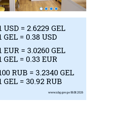
Летом?- в Грузи
1
USD
= 2.6229 GEL
1 GEL = 0.38
USD
1
EUR
= 3.0260 GEL
1 GEL = 0.33
EUR
100
RUB
= 3.2340 GEL
1 GEL = 30.92
RUB
www.nbg.gov.ge
06.08.2026