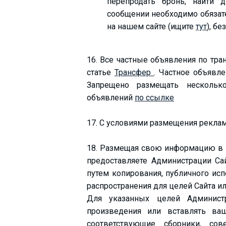
перепродать бронь, найти 
сообщении необходимо обязат
на нашем сайте (ищите
тут
), б
16. Все частные объявления по тр
статье
Трансфер
. Частное объявл
Запрещено размещать нескольк
объявлений
по ссылке
17. С условиями размещения рекла
18. Размещая свою информацию в л
предоставляете Администрации Са
путем копирования, публичного исп
распространения для целей Сайта ил
Для указанных целей Админист
произведения или вставлять ва
соответствующие сборники, со