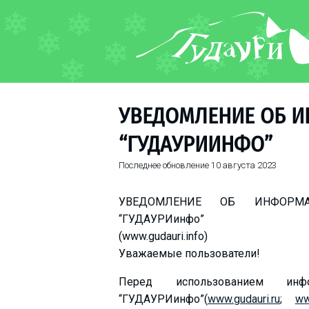
ФОРУМ
О курорте
Схема трасс
УВЕДОМЛЕНИЕ ОБ И
Ски-пасс
“ГУДАУРИИНФО”
Инструкторы
Прокат
Последнее обновление
10 августа 2023
Ски-сервис
УВЕДОМЛЕНИЕ ОБ ИНФОРМА
Дети в Гудаури
“ГУДАУРИинфо”
Развлечения
(www.gudauri.info)
Календарь событий
Уважаемые пользователи!
Перед использованием инфо
Телеграм-канал
Гудаури
INFO
“ГУДАУРИинфо”(
www.gudauri.ru
;
ww