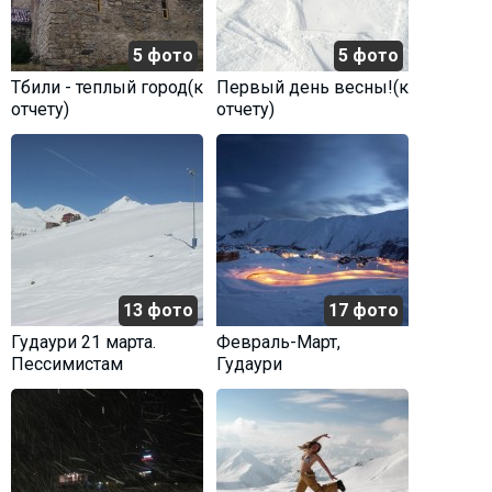
Что пить?
Деньги
5 фото
5 фото
Мобильная связь
Тбили - теплый город(к
Первый день весны!(к
отчету)
отчету)
Галерея
Отчеты
Безопасность
13 фото
17 фото
Гудаури 21 марта.
Февраль-Март,
Пессимистам
Гудаури
посвящается