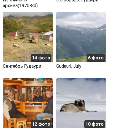
архива(1970-80)
14 фото
6 фото
Сентябрь Гудаури
Gudauri. July
12 фото
10 фото