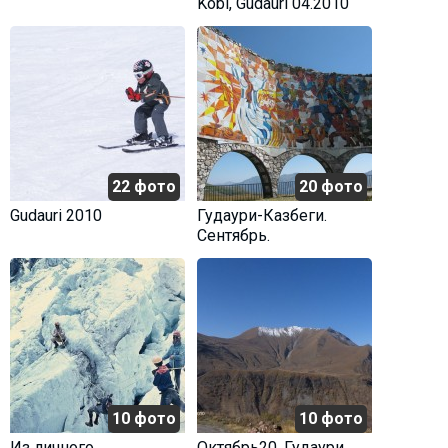
Kobi, Gudauri 04.2010
22 фото
20 фото
Gudauri 2010
Гудаури-Казбеги.
Сентябрь.
10 фото
10 фото
Из личного
Октябрь20. Гудаури