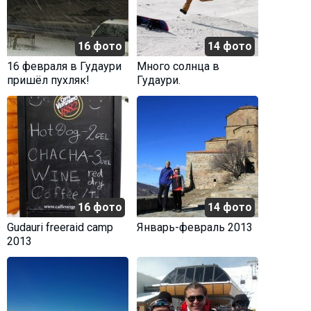
16 фото
14 фото
16 февраля в Гудаури
Много солнца в
пришёл пухляк!
Гудаури.
Февраль-2013.
16 фото
14 фото
Gudauri freeraid camp
Январь-февраль 2013
2013