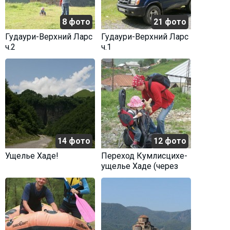
8 фото
21 фото
Гудаури-Верхний Ларс
Гудаури-Верхний Ларс
ч.2
ч.1
14 фото
12 фото
Ущелье Хаде!
Переход Кумлисцихе-
ущелье Хаде (через
всем знакомую
башню)