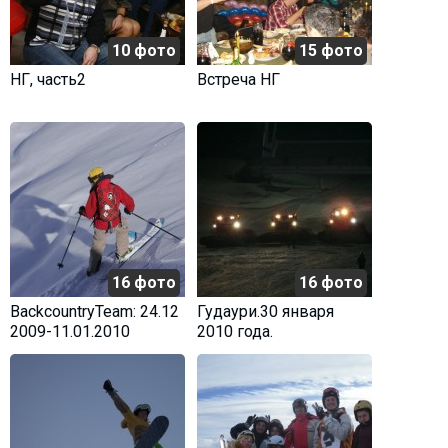
10 фото
15 фото
НГ, часть2
Встреча НГ
16 фото
16 фото
BackcountryTeam: 24.12
Гудаури.30 января
2009-11.01.2010
2010 года.