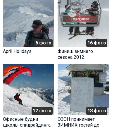
6 фото
16 фото
April Holidays
Финиш зимнего
сезона 2012
12 фото
18 фото
Офисные будни
ОЗОН принимает
школы спидрайдинга
ЗИМНИХ гостей до
в Гудаури
конца апреля!