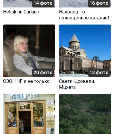
14 фото
16 фото
Heliski in Gudauri
Наконец-то
полноценное катание!
20 фото
13 фото
ОЗОН.НГ и не только
Свети-Цховели,
Мцхета