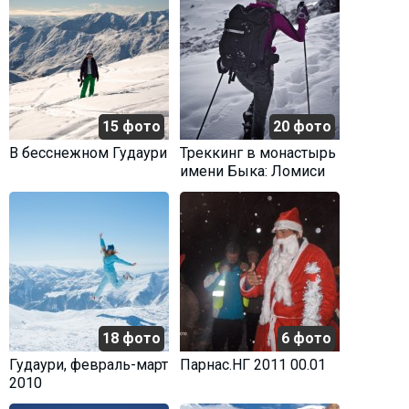
15 фото
20 фото
В бесснежном Гудаури
Треккинг в монастырь
имени Быка: Ломиси
18 фото
6 фото
Гудаури, февраль-март
Парнас.НГ 2011 00.01
2010