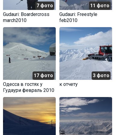
7 фото
11 фото
Gudauri: Boardercross
Gudauri: Freestyle
march2010
feb2010
17 фото
3 фото
Одесса в гостях у
к отчету
Гудаури февраль 2010