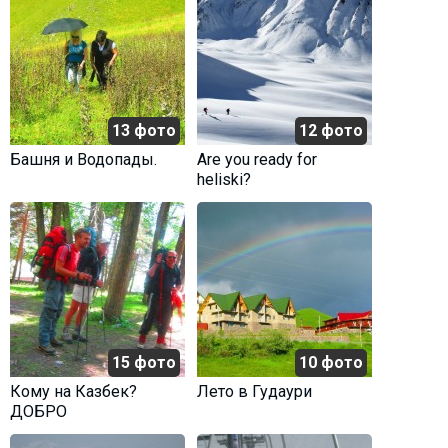
13 фото
12 фото
Башня и Водопады.
Are you ready for
heliski?
15 фото
10 фото
Кому на Казбек?
Лето в Гудаури
ДОБРО
ПОЖАЛОВАТЬ!