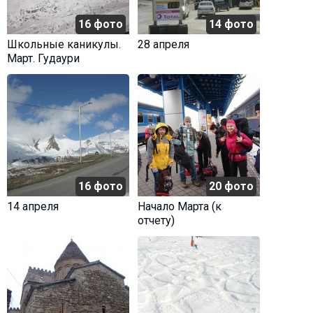
16 фото
14 фото
Школьные каникулы.
28 апреля
Март. Гудаури
ПРОЖИВАНИЕ
Квартиры
Коттеджи
Отели
%
Горячие предложения
Долгосрочная аренда
16 фото
20 фото
Казбеги
14 апреля
Начало Марта (к
отчету)
Другое
ГРУЗИЯ
О Грузии
Визы и Документы