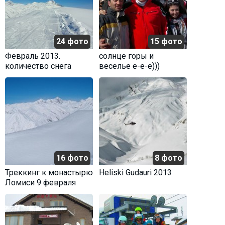
24 фото
15 фото
Февраль 2013.
cолнце горы и
количество снега
веселье е-е-е)))
16 фото
8 фото
Треккинг к монастырю
Heliski Gudauri 2013
Ломиси 9 февраля