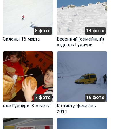
8 фото
14 фото
Склоны 16 марта
Весенний (семейный)
отдых в Гудаури
7 фото
16 фото
вне Гудаури. К отчету
К отчету, февраль
2011