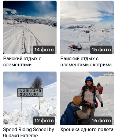
14 фото
15 фото
Райский отдых с
Райский отдых с
элементами
элементами экстрима,
экстрима-1, Март 14-
Март 14-18
18
12 фото
16 фото
Speed Riding School by
Хроника одного полёта
Gudauri Extreme