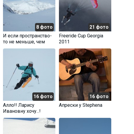
8 фото
21 фото
И если пространство-
Freeride Cup Georgia
то не меньше, чем
2011
Небо
16 фото
16 фото
Алло!! Ларису
Aпрески у Stephena
Ивановну хочу...!