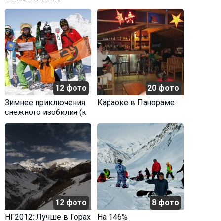
12 фото
20 фото
Зимнее приключения
Караоке в Панораме
снежного изобилия (к
отчету)
12 фото
8 фото
НГ2012: Лучше в Горах
На 146%