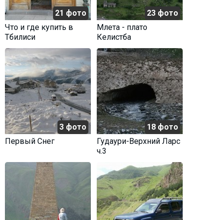
21 фото
23 фото
Что и где купить в
Млета - плато
Тбилиси
Келистба
3 фото
18 фото
Первый Снег
Гудаури-Верхний Ларс
ч.3