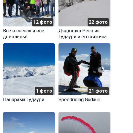
12 фото
22 фото
Все в слезах и все
Дядюшка Резо из
довольны!
Гудаури и его хижина.
1 фото
21 фото
Панорама Гудаури
Speedriding Gudauri