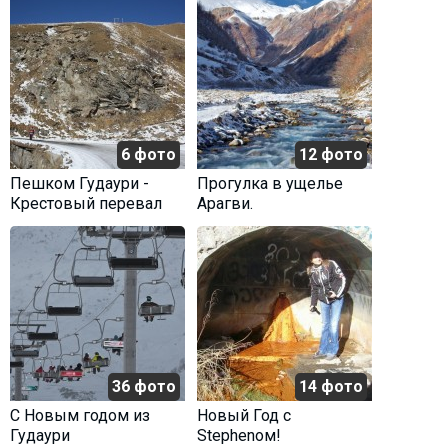
6 фото
12 фото
Пешком Гудаури -
Прогулка в ущелье
Крестовый перевал
Арагви.
36 фото
14 фото
C Новым годом из
Новый Год с
Гудаури
Stephenом!