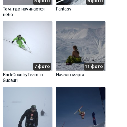
5 фото
6 фото
Там, где начинается
Fantasy
небо
7 фото
11 фото
BackCountryTeam in
Начало марта
Gudauri