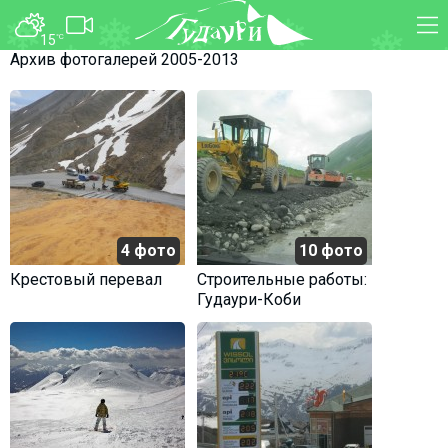
15
°C
Архив фотогалерей 2005-2013
ФОРУМ
КАРТА
О курорте
WEBCAM
Схема трасс
ТРАНСФЕР
Ски-пасс
Инструкторы
Прокат
4 фото
10 фото
Ски-сервис
Крестовый перевал
Строительные работы:
Дети в Гудаури
Гудаури-Коби
Развлечения
Календарь событий
Телеграм-канал
Гудаури
INFO