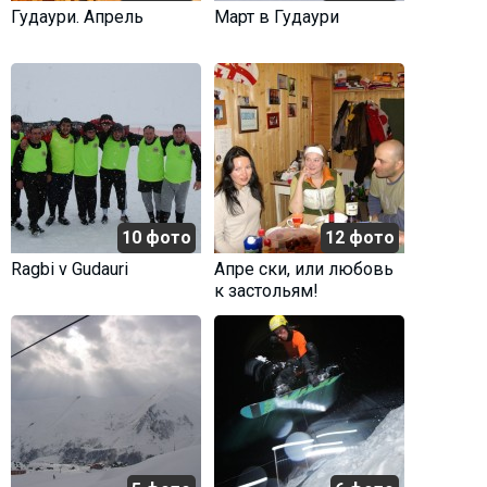
Гудаури. Апрель
Март в Гудаури
10 фото
12 фото
Ragbi v Gudauri
Апре ски, или любовь
к застольям!