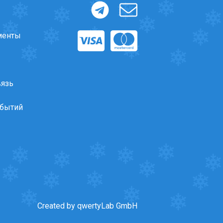
менты
вязь
обытий
Created by qwertyLab GmbH