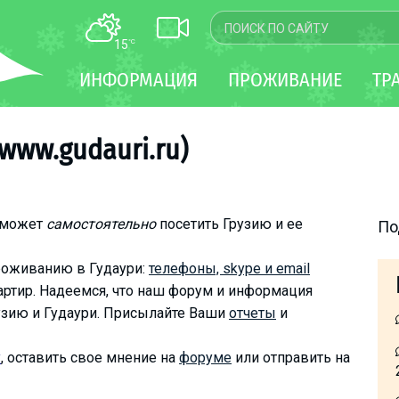
15
°C
КАРТА
ИНФОРМАЦИЯ
ПРОЖИВАНИЕ
ТР
WEBCAM
ТРАНСФЕР
(www.gudauri.ru)
оможет
самостоятельно
посетить Грузию и ее
По
роживанию в Гудаури:
телефоны, skype и email
артир. Надеемся, что наш форум и информация
узию и Гудаури. Присылайте Ваши
отчеты
и
у
, оставить свое мнение на
форуме
или отправить на