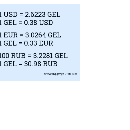
1
USD
= 2.6223 GEL
1 GEL = 0.38
USD
1
EUR
= 3.0264 GEL
1 GEL = 0.33
EUR
100
RUB
= 3.2281 GEL
1 GEL = 30.98
RUB
www.nbg.gov.ge
07.08.2026