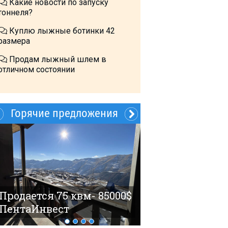
Какие новости по запуску
тоннеля?
Куплю лыжные ботинки 42
размера
Продам лыжный шлем в
отличном состоянии
Горячие предложения
60$ 4 гостя Но
Продается 75 квм- 85000$
ПентаИнвест