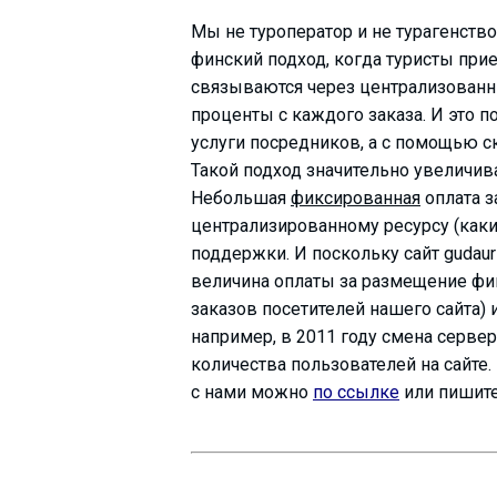
Мы не туроператор и не турагенство
финский подход, когда туристы прие
связываются через централизованн
ПРОЖИВАНИЕ
проценты с каждого заказа. И это п
услуги посредников, а с помощью с
Квартиры
Такой подход значительно увеличив
Коттеджи
Небольшая
фиксированная
оплата з
Отели
централизированному ресурсу (каки
поддержки. И поскольку сайт gudauri
%
Горячие предложения
величина оплаты за размещение фи
Долгосрочная аренда
заказов посетителей нашего сайта) 
Казбеги
например, в 2011 году смена серве
Другое
количества пользователей на сайте
с нами можно
по ссылке
или пишит
ГРУЗИЯ
О Грузии
Визы и Документы