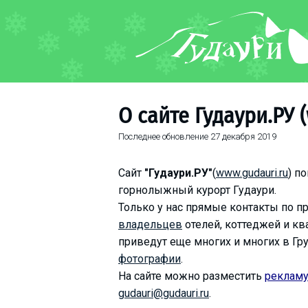
ФОРУМ
О курорте
Схема трасс
О сайте Гудаури.РУ 
Ски-пасс
Последнее обновление
27 декабря 2019
Инструкторы
Прокат
Сайт
"Гудаури.РУ"
(
www.gudauri.ru
) п
Ски-сервис
горнолыжный курорт Гудаури.
Дети в Гудаури
Только у нас прямые контакты по п
Развлечения
владельцев
отелей, коттеджей и кв
приведут еще многих и многих в Гр
Календарь событий
фотографии
.
На сайте можно разместить
реклам
Телеграм-канал
gudauri@gudauri.ru
.
Гудаури
INFO