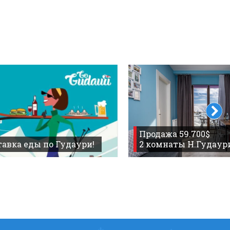
Продажа 59.700$
авка еды по Гудаури!
2 комнаты Н.Гудаур