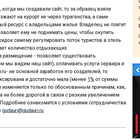
, когда мы создавали сайт, то за образец взяли
зжают на курорт не через турагенства, а сами
ый ресурс с владельцами жилья. Владелец не платит
озволяет ему не поднимать цены, чтобы окупить
кидок самому регулировать поток туристов в отель.
ает количество отдыхающих.
а размещение - позволяет существовать
м мы видим наш сайт), оплачивать услуги сервера и
.ru- не основной заработок его создателей, то
ксирована и достаточно мала (менее
1%
от суммы
Заказать Трансфер!
и изменяется только по обоснованным причинам, как,
ра на более дорогой в связи с резким увеличением
. Подробнее ознакомится с условиями сотрудничества
е
gudauri@gudauri.ru
.