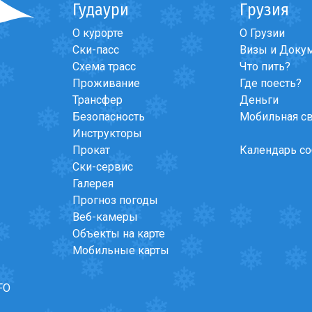
Гудаури
Грузия
О курорте
О Грузии
Ски-пасс
Визы и Доку
Схема трасс
Что пить?
Проживание
Где поесть?
Трансфер
Деньги
Безопасность
Мобильная с
Инструкторы
Прокат
Календарь с
Ски-сервис
Галерея
Прогноз погоды
Веб-камеры
Объекты на карте
Мобильные карты
FO