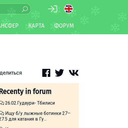
АНСФЕР
КАРТА
ФОРУМ
делиться
Recenty in forum
26.02.Гудаури- Тбилиси
Ищу б/у лыжные ботинки 27–
27.5 для катания в Гу...