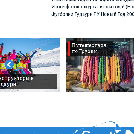
Итоги фотоконкурса, итоги года! (Н
Футболки Гудаури.РУ Новый Год 20
Путешествия
по Грузии
нструкторы в
удаури