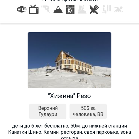
Что пить?
Деньги
Мобильная связь
Галерея
Отчеты
Безопасность
"Хижина" Резо
Верхний
50$ за
Гудаури
человека, BB
дети до 6 лет бесплатно, 50м. до нижней станции
Канатки Шино. Камин, ресторан, своя парковка, зона
отдыха