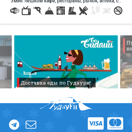
3мин. пешком кафе, рестораны, рынок, аптека, с...
П
по
Доставка еды по Гудаури!