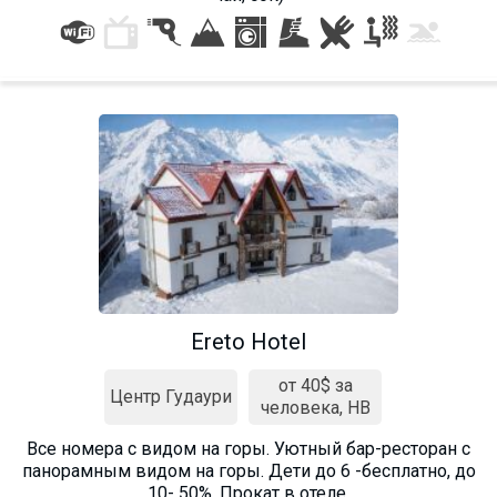
ПРОЖИВАНИЕ
Квартиры
Коттеджи
Отели
%
Горячие предложения
Долгосрочная аренда
Казбеги
Ereto Hotel
Другое
от 40$ за
Центр Гудаури
человека, HB
ГРУЗИЯ
О Грузии
Все номера c видом на горы. Уютный бар-ресторан с
панорамным видом на горы. Дети до 6 -бесплатно, до
Визы и Документы
10- 50%. Прокат в отеле.