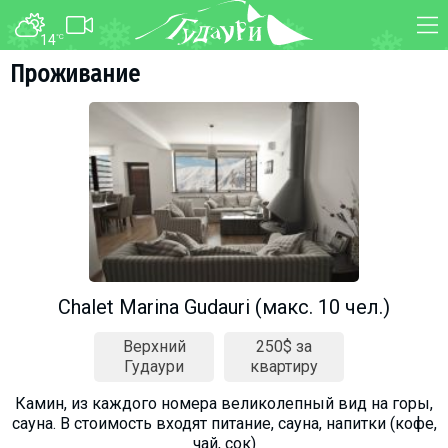
14
°C
ФОРУМ
КАРТА
Проживание
О курорте
WEBCAM
Схема трасс
ТРАНСФЕР
Ски-пасс
Инструкторы
Прокат
Ски-сервис
Дети в Гудаури
Chalet Marina Gudauri (макс. 10 чел.)
Развлечения
Верхний
250$ за
Календарь событий
Гудаури
квартиру
Камин, из каждого номера великолепный вид на горы,
Телеграм-канал
сауна. В стоимость входят питание, сауна, напитки (кофе,
Гудаури
INFO
чай, сок)