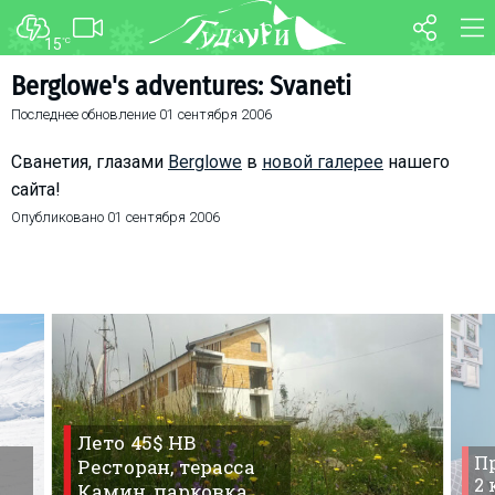
15
°C
ФОРУМ
КАРТА
Berglowe's adventures: Svaneti
Последнее обновление
01 сентября 2006
О курорте
WEBCAM
Схема трасс
ТРАНСФЕР
Сванетия, глазами
Berglowe
в
новой галерее
нашего
Ски-пасс
сайта!
Опубликовано
01 сентября 2006
Инструкторы
Прокат
Ски-сервис
Дети в Гудаури
Развлечения
Календарь событий
Лето 45$ HB
Телеграм-канал
Пр
Ресторан, терасса
Гудаури
INFO
2
Камин, парковка