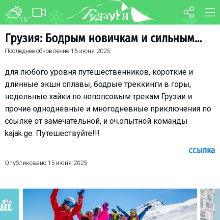
15
°C
ФОРУМ
КАРТА
Грузия: Бодрым новичкам и сильным...
Последнее обновление
15 июня 2025
О курорте
WEBCAM
Схема трасс
ТРАНСФЕР
для любого уровня путешественников, короткие и
Ски-пасс
длинные экшн сплавы, бодрые треккинги в горы,
недельные хайки по непопсовым трекам Грузии и
Инструкторы
прочие однодневные и многодневные приключения по
Прокат
ссылке от замечательной, и оч.опытной команды
Ски-сервис
kajak.ge. Путешествуйте!!!
Дети в Гудаури
ссылка
Развлечения
Опубликовано
15 июня 2025
Календарь событий
Телеграм-канал
Гудаури
INFO