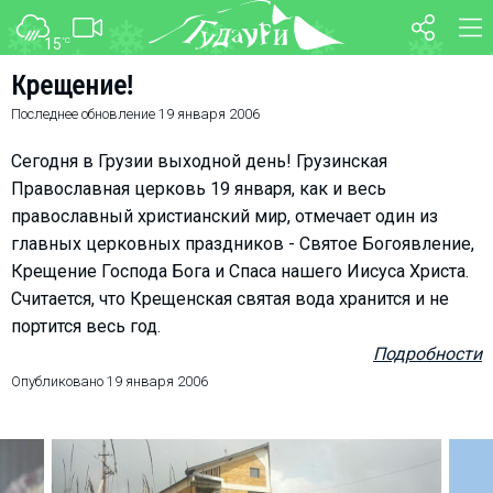
15
°C
ФОРУМ
КАРТА
Крещение!
Последнее обновление
19 января 2006
О курорте
WEBCAM
Схема трасс
ТРАНСФЕР
Сегодня в Грузии выходной день! Грузинская
Ски-пасс
Православная церковь 19 января, как и весь
православный христианский мир, отмечает один из
Инструкторы
главных церковных праздников - Святое Богоявление,
Прокат
Крещение Господа Бога и Спаса нашего Иисуса Христа.
Ски-сервис
Считается, что Крещенская святая вода хранится и не
Дети в Гудаури
портится весь год.
Подробности
Развлечения
Опубликовано
19 января 2006
Календарь событий
Телеграм-канал
Гудаури
INFO