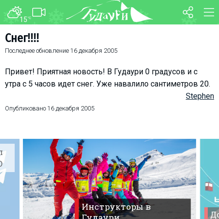
15
°C
ФОРУМ
КАРТА
Снег!!!!
Последнее обновление
16 декабря 2005
О курорте
WEBCAM
Схема трасс
ТРАНСФЕР
Привет! Приятная новость! В Гудаури 0 градусов и с
Ски-пасс
утра с 5 часов идет снег. Уже навалило сантиметров 20.
Stephen
Инструкторы
Опубликовано
16 декабря 2005
Прокат
Ски-сервис
Дети в Гудаури
л
Развлечения
O
Календарь событий
Телеграм-канал
Инструкторы в
Гудаури
INFO
До
Гудаури