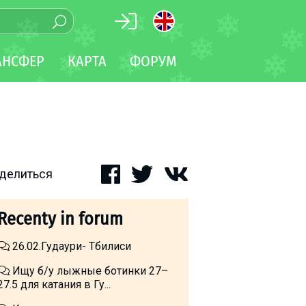
АНСФЕР
КАРТА
ФОРУМ
делиться
Recenty in forum
26.02.Гудаури- Тбилиси
Ищу б/у лыжные ботинки 27–
27.5 для катания в Гу...