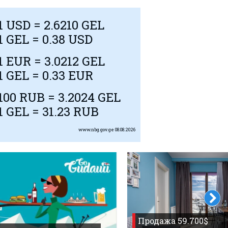
1
USD
= 2.6210 GEL
1 GEL = 0.38
USD
1
EUR
= 3.0212 GEL
1 GEL = 0.33
EUR
100
RUB
= 3.2024 GEL
1 GEL = 31.23
RUB
www.nbg.gov.ge
08.08.2026
Продажа 59.700$