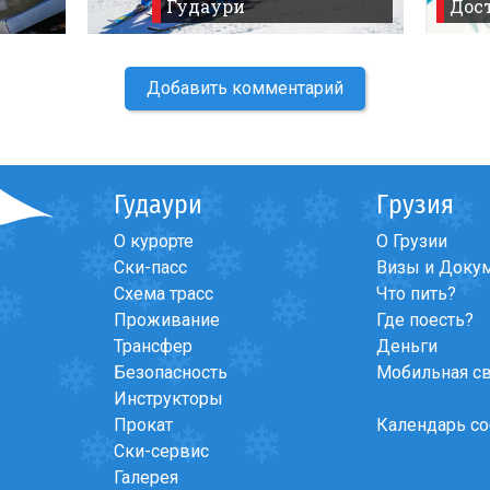
Гудаури
Дост
Добавить комментарий
Гудаури
Грузия
О курорте
О Грузии
Ски-пасс
Визы и Доку
Схема трасс
Что пить?
Проживание
Где поесть?
Трансфер
Деньги
Безопасность
Мобильная с
Инструкторы
Прокат
Календарь с
Ски-сервис
Галерея