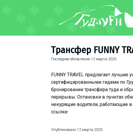
ФОРУМ
О курорте
Схема трасс
Трансфер FUNNY TR
Ски-пасс
Последнее обновление
12 марта 2025
Инструкторы
Прокат
FUNNY TRAVEL предлагает лучшие у
Ски-сервис
сертифицированными гидами по Груз
Дети в Гудаури
бронировании трансфера туда и обр
Развлечения
перерывы. Остановки в пунктах об
некурящие водители, работающие в 
Календарь событий
ссылке
Телеграм-канал
Гудаури
INFO
Опубликовано
12 марта 2025