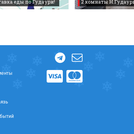
авка еды по Гудаури!
2 комнаты Н.Гудаур
менты
вязь
обытий