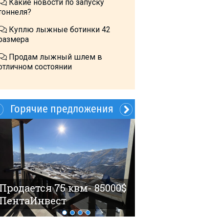
Какие новости по запуску
тоннеля?
Куплю лыжные ботинки 42
размера
Продам лыжный шлем в
отличном состоянии
Горячие предложения
Продается 75 квм- 85000$
ПентаИнвест
Летом?- в Грузи