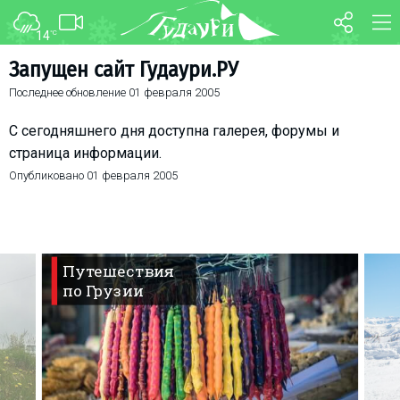
14
°C
ФОРУМ
КАРТА
Запущен сайт Гудаури.РУ
Последнее обновление
01 февраля 2005
О курорте
WEBCAM
Схема трасс
ТРАНСФЕР
С сегодняшнего дня доступна галерея, форумы и
Ски-пасс
страница информации.
Опубликовано
01 февраля 2005
Инструкторы
Прокат
Ски-сервис
Дети в Гудаури
Путешествия
по Грузии
Развлечения
Календарь событий
Телеграм-канал
Гудаури
INFO