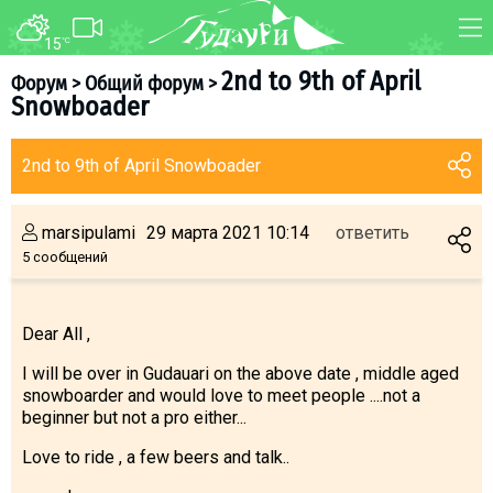
15
°C
ФОРУМ
КАРТА
2nd to 9th of April
Форум
>
Общий форум
>
Snowboader
О курорте
WEBCAM
Схема трасс
ТРАНСФЕР
2nd to 9th of April Snowboader
Ски-пасс
Инструкторы
marsipulami
29 марта 2021 10:14
ответить
Прокат
5 сообщений
Ски-сервис
Дети в Гудаури
Dear All ,
Развлечения
I will be over in Gudauari on the above date , middle aged
Календарь событий
snowboarder and would love to meet people ....not a
beginner but not a pro either...
Телеграм-канал
Love to ride , a few beers and talk..
Гудаури
INFO