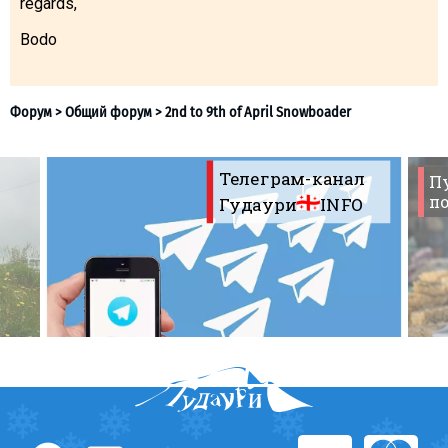
regards,
Bodo
ПРОЖИВАНИЕ
Квартиры
Коттеджи
Телеграм-канал
П
Отели
по
Гудаури
INFO
%
Горячие предложения
Форум
>
Общий форум
>
2nd to 9th of April Snowboader
Долгосрочная аренда
Казбеги
Другое
ГРУЗИЯ
О Грузии
Визы и Документы