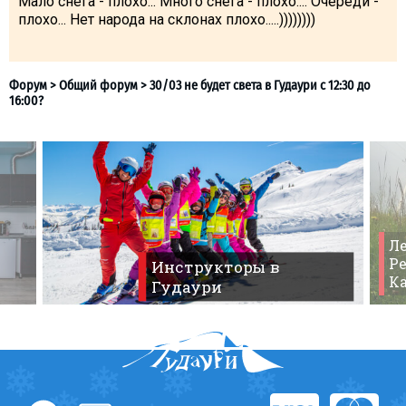
Мало снега - плохо... Много снега - плохо.... Очереди -
плохо... Нет народа на склонах плохо.....))))))))
Ле
Ре
Инструкторы в
К
Гудаури