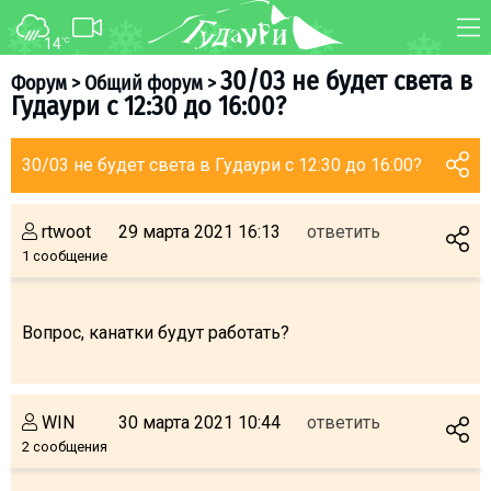
14
°C
ФОРУМ
КАРТА
30/03 не будет света в
Форум
>
Общий форум
>
Гудаури с 12:30 до 16:00?
О курорте
WEBCAM
Схема трасс
ТРАНСФЕР
30/03 не будет света в Гудаури с 12:30 до 16:00?
Ски-пасс
Инструкторы
rtwoot
29 марта 2021 16:13
ответить
Прокат
1 сообщение
Ски-сервис
Дети в Гудаури
Вопрос, канатки будут работать?
Развлечения
Календарь событий
WIN
30 марта 2021 10:44
ответить
2 сообщения
Телеграм-канал
Гудаури
INFO