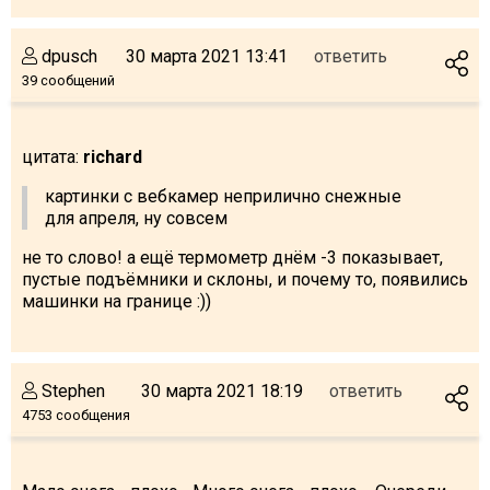
Что пить?
Деньги
dpusch
30 марта 2021 13:41
ответить
39 сообщений
Мобильная связь
Галерея
Отчеты
цитата:
richard
Безопасность
картинки с вебкамер неприлично снежные
для апреля, ну совсем
не то слово! а ещё термометр днём -3 показывает,
пустые подъёмники и склоны, и почему то, появились
машинки на границе :))
Stephen
30 марта 2021 18:19
ответить
4753 сообщения