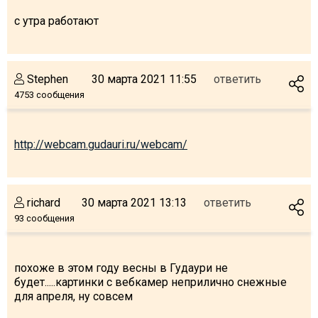
с утра работают
ПРОЖИВАНИЕ
Stephen
30 марта 2021 11:55
ответить
4753 сообщения
Квартиры
Коттеджи
Отели
http://webcam.gudauri.ru/webcam/
%
Горячие предложения
Долгосрочная аренда
richard
30 марта 2021 13:13
ответить
Казбеги
93 сообщения
Другое
ГРУЗИЯ
похоже в этом году весны в Гудаури не
будет.....картинки с вебкамер неприлично снежные
О Грузии
для апреля, ну совсем
Визы и Документы