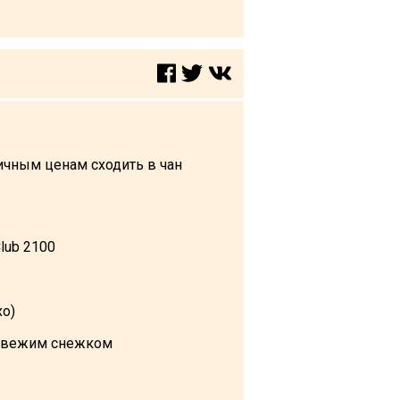
ичным ценам сходить в чан
lub 2100
хо)
я свежим снежком