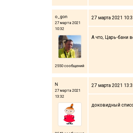
Что пить?
Деньги
o_gon
27 марта 2021 10:
Мобильная связь
27 марта 2021
10:32
Галерея
А что, Царь-бани в
Отчеты
Безопасность
2550 сообщений
N
27 марта 2021 13:
27 марта 2021
13:32
доковидный спис