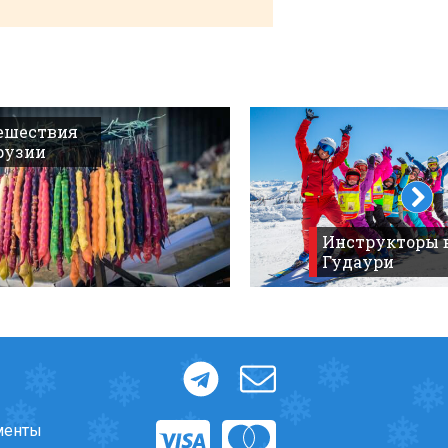
ешествия
рузии
Инструкторы 
Гудаури
менты