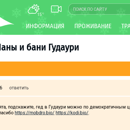
15
°C
КАРТА
ИНФОРМАЦИЯ
ПРОЖИВАНИЕ
ТР
WEBCAM
ТРАНСФЕР
Чаны и бани Гудаури
36
ответить
та, подскажите, гед в Гудаури можно по демократичным це
пасибо
https://mobdro.bio/
https://kodi.bio/
.