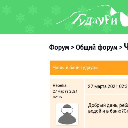
ФОРУМ
О курорте
Схема трасс
Форум
>
Общий форум
>
Ски-пасс
Инструкторы
Прокат
Чаны и бани Гудаури
Ски-сервис
Дети в Гудаури
Rebeka
27 марта 2021 02:
27 марта 2021
Развлечения
02:36
Календарь событий
Добрый день, ребя
водой и в баню?С
Телеграм-канал
Гудаури
INFO