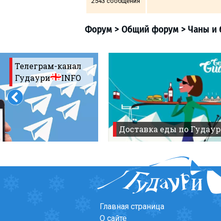
2543 сообщения
Телеграм-канал
Гудаури
INFO
Доставка еды по Гудаур
Форум
>
Общий фору
Главная страница
О сайте