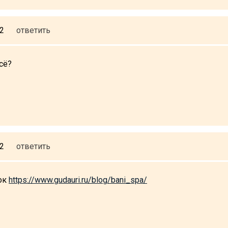
32
ответить
сё?
32
ответить
ок
https://www.gudauri.ru/blog/bani_spa/