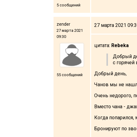
5 сообщений
zender
27 марта 2021 09:
ПРОЖИВАНИЕ
27 марта 2021
09:30
Квартиры
цитата:
Rebeka
Коттеджи
Добрый де
Отели
с горячей
%
Горячие предложения
Добрый день,
55 сообщений
Долгосрочная аренда
Чанов мы не нашли
Казбеги
Очень недорого, п
Другое
Вместо чана - джа
ГРУЗИЯ
Когда попарился,
О Грузии
Бронируют по зво
Визы и Документы