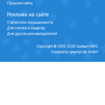
Правила сайта
Реклама на сайте
Статистика посещаемости
ПРОЖИВАНИЕ
Для отелей и квартир
Квартиры
Для других рекламодателей
Коттеджи
Copyright © 2005-2026 Gudauri.INFO
Отели
Created by qwertyLab GmbH
%
Горячие предложения
Долгосрочная аренда
Казбеги
Другое
ГРУЗИЯ
О Грузии
Визы и Документы