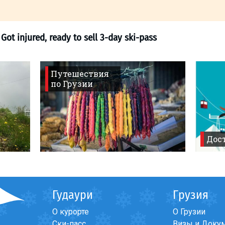
Путешествия
по Грузии
ing forum
>
Got injured, ready to sell 3-day sk
Дост
Гудаури
Грузия
О курорте
О Грузии
Ски-пасс
Визы и Доку