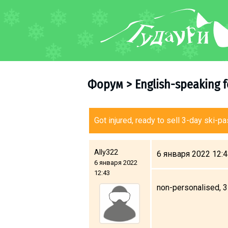
ФОРУМ
О курорте
Схема трасс
Форум
>
English-speaking 
Ски-пасс
Инструкторы
Прокат
Got injured, ready to sell 3-day ski-p
Ски-сервис
Дети в Гудаури
Ally322
6 января 2022 12:
6 января 2022
Развлечения
12:43
Календарь событий
non-personalised, 3 
Телеграм-канал
Гудаури
INFO