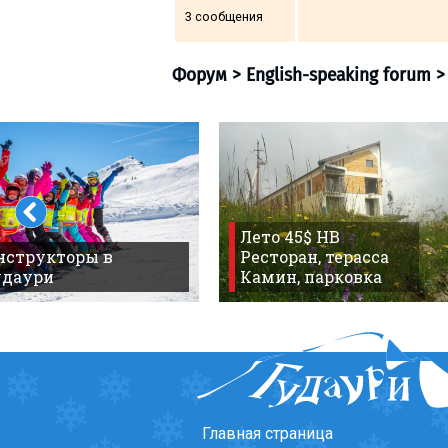
3 сообщения
ПРОЖИВАНИЕ
Квартиры
Коттеджи
Отели
Форум
>
English-speak
%
Горячие предложения
Лето 45$ HB
нструкторы в
Ресторан, терасса
Долгосрочная аренда
удаури
Камин, парковка
Казбеги
Другое
ГРУЗИЯ
О Грузии
Визы и Документы
Главная страница