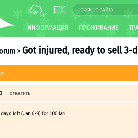
14
°C
КАРТА
ИНФОРМАЦИЯ
ПРОЖИВАНИЕ
ТР
WEBCAM
ТРАНСФЕР
Got injured, ready to sell 3-
forum
>
ass
43
ответить
days left (Jan 6-8) for 100 lari