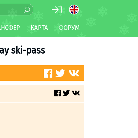
АНСФЕР
КАРТА
ФОРУМ
day ski-pass