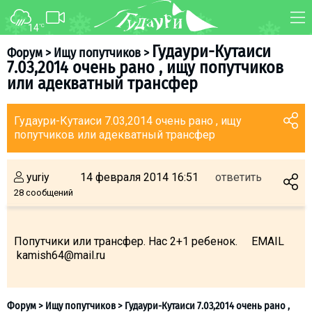
14
°C
ФОРУМ
КАРТА
Гудаури-Кутаиси
Форум
>
Ищу попутчиков
>
7.03,2014 очень рано , ищу попутчиков
О курорте
WEBCAM
или адекватный трансфер
Схема трасс
ТРАНСФЕР
Ски-пасс
Гудаури-Кутаиси 7.03,2014 очень рано , ищу
попутчиков или адекватный трансфер
Инструкторы
Прокат
yuriy
14 февраля 2014 16:51
ответить
Ски-сервис
28 сообщений
Дети в Гудаури
Развлечения
Попутчики или трансфер. Нас 2+1 ребенок. EMAIL
Календарь событий
kamish64@mail.ru
Телеграм-канал
Гудаури
INFO