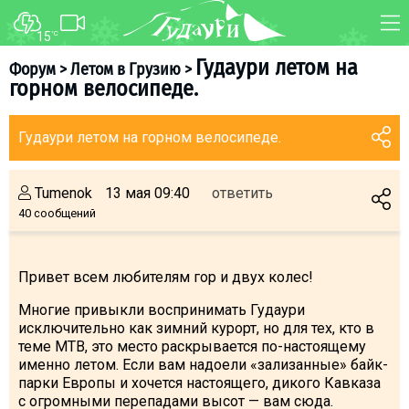
15
°C
ФОРУМ
КАРТА
Гудаури летом на
Форум
>
Летом в Грузию
>
горном велосипеде.
О курорте
WEBCAM
Схема трасс
ТРАНСФЕР
Гудаури летом на горном велосипеде.
Ски-пасс
Инструкторы
Tumenok
13 мая 09:40
ответить
Прокат
40 сообщений
Ски-сервис
Дети в Гудаури
Привет всем любителям гор и двух колес!
Развлечения
Многие привыкли воспринимать Гудаури
Календарь событий
исключительно как зимний курорт, но для тех, кто в
теме MTB, это место раскрывается по-настоящему
именно летом. Если вам надоели «зализанные» байк-
Телеграм-канал
парки Европы и хочется настоящего, дикого Кавказа
Гудаури
INFO
с огромными перепадами высот — вам сюда.