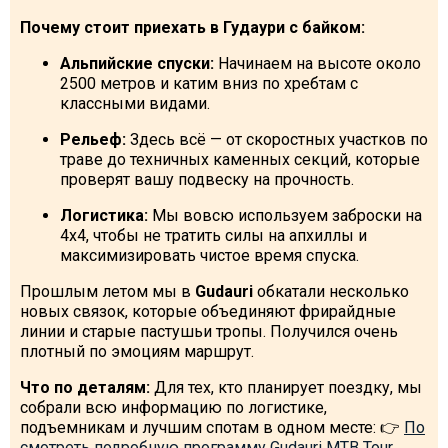
Почему стоит приехать в Гудаури с байком:
Альпийские спуски:
Начинаем на высоте около
2500 метров и катим вниз по хребтам с
ПРОЖИВАНИЕ
классными видами.
Квартиры
Рельеф:
Здесь всё — от скоростных участков по
траве до техничных каменных секций, которые
Коттеджи
проверят вашу подвеску на прочность.
Отели
Логистика:
Мы вовсю используем заброски на
%
Горячие предложения
4х4, чтобы не тратить силы на апхиллы и
максимизировать чистое время спуска.
Долгосрочная аренда
Прошлым летом мы в
Gudauri
обкатали несколько
Казбеги
новых связок, которые объединяют фрирайдные
Другое
линии и старые пастушьи тропы. Получился очень
плотный по эмоциям маршрут.
ГРУЗИЯ
Что по деталям:
Для тех, кто планирует поездку, мы
О Грузии
собрали всю информацию по логистике,
подъемникам и лучшим спотам в одном месте: 👉
По
Визы и Документы
смотреть подробную программу Gudauri MTB Tour