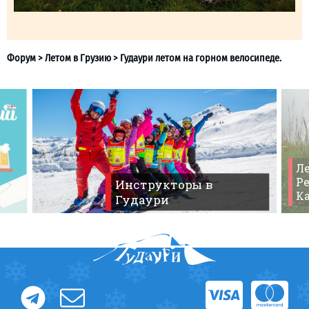
Ле
Ре
Инструкторы в
К
Гудаури