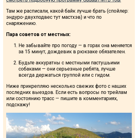
Что пить?
Там же расписали, какой байк лучше брать (спойлер:
Деньги
эндуро-двухподвес тут мастхэв) и что по
снаряжению.
Мобильная связь
Галерея
Пара советов от местных:
Отчеты
Не забывайте про погоду — в горах она меняется
за 15 минут, дождевик в рюкзаке обязателен.
Безопасность
Будьте аккуратны с местными пастушьими
собаками — они серьезные ребята, лучше
всегда держаться группой или с гидом.
Ниже прикрепляю несколько свежих фото с наших
последних выездов. Если есть вопросы по трейлам
или состоянию трасс — пишите в комментариях,
подскажу!