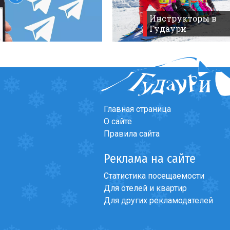
Что пить?
Инструкторы в
Форум
>
Разное
>
Купл
Деньги
Гудаури
Мобильная связь
Галерея
Отчеты
Безопасность
Главная страница
О сайте
Правила сайта
Реклама на сайте
Статистика посещаемости
Для отелей и квартир
Для других рекламодателей