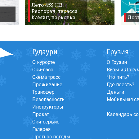
Лето 45$ HB
Ресторан, терасса
ю квартиру в Гудаури
Камин, парковка
Дост
Гудаури
Грузия
О курорте
О Грузии
Ски-пасс
Визы и Доку
Схема трасс
Что пить?
Проживание
Где поесть?
Трансфер
Деньги
Безопасность
Мобильная с
Инструкторы
Прокат
Календарь с
Ски-сервис
Галерея
Прогноз погоды