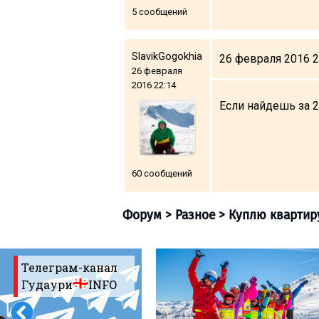
5 сообщений
SlavikGogokhia
26 февраля 2016 2
ПРОЖИВАНИЕ
26 февраля
2016 22:14
Квартиры
Если найдешь за 2
Коттеджи
Отели
%
Горячие предложения
60 сообщений
Долгосрочная аренда
Казбеги
Другое
ГРУЗИЯ
Телеграм-канал
Гудаури
INFO
О Грузии
Визы и Документы