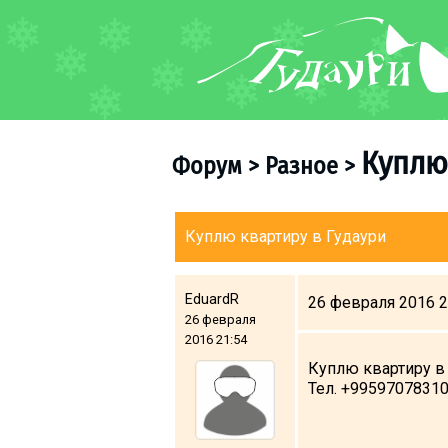
ФОРУМ
О курорте
Схема трасс
Куплю
Форум
>
Разное
>
Ски-пасс
Инструкторы
Прокат
Куплю квартиру в Гудаури
Ски-сервис
Дети в Гудаури
EduardR
26 февраля 2016 2
26 февраля
Развлечения
2016 21:54
Календарь событий
Куплю квартиру в 
Тел. +9959707831
Телеграм-канал
Гудаури
INFO