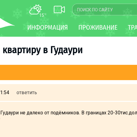
15
°C
КАРТА
ИНФОРМАЦИЯ
ПРОЖИВАНИЕ
ТР
WEBCAM
ТРАНСФЕР
 квартиру в Гудаури
1:54
ответить
Гудаури не далеко от подёмников. В границах 20-30тис.до
0