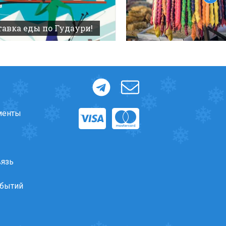
авка еды по Гудаури!
менты
вязь
обытий