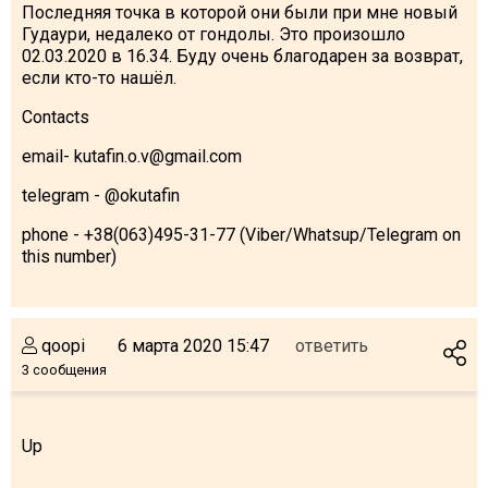
Последняя точка в которой они были при мне новый
Гудаури, недалеко от гондолы. Это произошло
02.03.2020 в 16.34. Буду очень благодарен за возврат,
если кто-то нашёл.
ПРОЖИВАНИЕ
Contacts
Квартиры
email- kutafin.o.v@gmail.com
Коттеджи
telegram - @okutafin
Отели
phone - +38(063)495-31-77 (Viber/Whatsup/Telegram on
%
Горячие предложения
this number)
Долгосрочная аренда
Казбеги
qoopi
6 марта 2020 15:47
ответить
Другое
3 сообщения
ГРУЗИЯ
О Грузии
Up
Визы и Документы