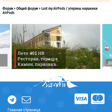
Что пить?
Деньги
Мобильная связь
Галерея
Отчеты
Безопасность
Лето 45$ HB
Ресторан, терасса
До
Камин, парковка
Форум
>
Общий форум
>
Lost my AirPods / утеряны нау
AirPods
Главная страница