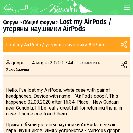
14
°C
ФОРУМ
КАРТА
Lost my AirPods /
Форум
>
Общий форум
>
утеряны наушники AirPods
О курорте
WEBCAM
Схема трасс
ТРАНСФЕР
Lost my AirPods / утеряны наушники AirPods
Ски-пасс
Инструкторы
qoopi
4 марта 2020 07:44
ответить
Прокат
3 сообщения
Ски-сервис
Дети в Гудаури
Hello, I've lost my AirPods, white case with pair of
headphones. Device with name - "AirPods qoopi". This
Развлечения
happened 02.03.2020 after 16.34. Place - New Gudauri
Календарь событий
near Gondola. I'll be really great full for returning them, in
case if some one found them.
Телеграм-канал
Привет, были утеряны наушники AirPods, в чехле
Гудаури
INFO
пара наушников. Имя у устройства - "AirPods qoopi".