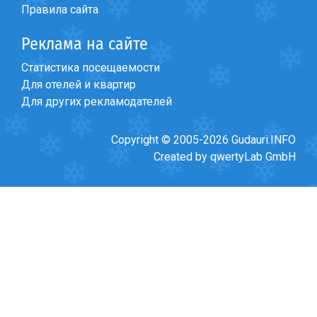
Правила сайта
Реклама на сайте
Статистика посещаемости
ПРОЖИВАНИЕ
Для отелей и квартир
Квартиры
Для других рекламодателей
Коттеджи
Copyright © 2005-2026 Gudauri.INFO
Отели
Created by qwertyLab GmbH
%
Горячие предложения
Долгосрочная аренда
Казбеги
Другое
ГРУЗИЯ
О Грузии
Визы и Документы