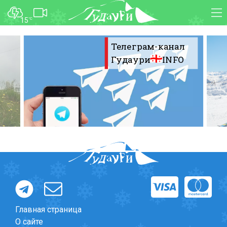
15
°C
ФОРУМ
КАРТА
Телеграм-канал
О курорте
WEBCAM
Гудаури
INFO
Схема трасс
ТРАНСФЕР
Ски-пасс
Инструкторы
Прокат
Ски-сервис
Дети в Гудаури
Развлечения
Календарь событий
Телеграм-канал
Главная страница
Гудаури
INFO
О сайте