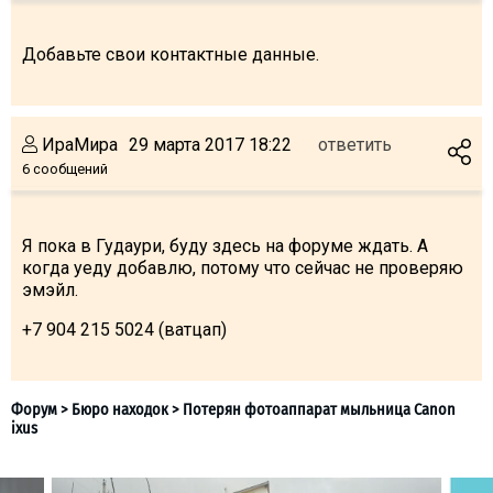
Добавьте свои контактные данные.
ПРОЖИВАНИЕ
ИраМира
29 марта 2017 18:22
ответить
Квартиры
6 сообщений
Коттеджи
Отели
Я пока в Гудаури, буду здесь на форуме ждать. А
%
Горячие предложения
когда уеду добавлю, потому что сейчас не проверяю
Долгосрочная аренда
эмэйл.
Казбеги
+7 904 215 5024 (ватцап)
Другое
ГРУЗИЯ
О Грузии
Визы и Документы