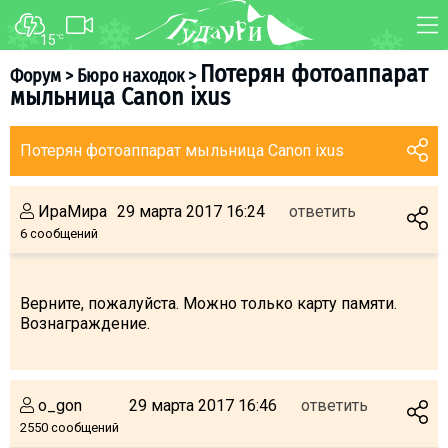
15
°C
ФОРУМ
КАРТА
Потерян фотоаппарат
Форум
>
Бюро находок
>
мыльница Canon ixus
О курорте
WEBCAM
Схема трасс
ТРАНСФЕР
Потерян фотоаппарат мыльница Canon ixus
Ски-пасс
Инструкторы
ИраМира
29 марта 2017 16:24
ответить
Прокат
6 сообщений
Ски-сервис
Дети в Гудаури
Верните, пожалуйста. Можно только карту памяти.
Вознаграждение.
Развлечения
Календарь событий
o_gon
29 марта 2017 16:46
ответить
Телеграм-канал
2550 сообщений
Гудаури
INFO