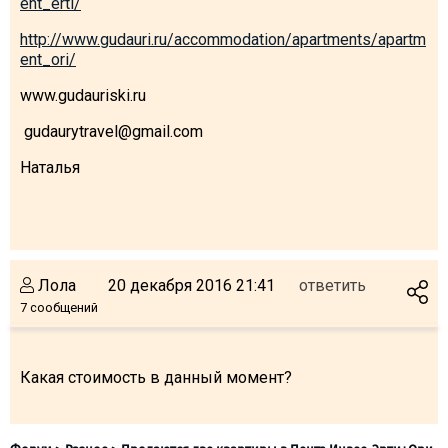
ent_erti/
Что пить?
http://www.gudauri.ru/accommodation/apartments/apartm
Деньги
ent_ori/
Мобильная связь
www.gudauriski.ru
Галерея
gudaurytravel@gmail.com
Отчеты
Наталья
Безопасность
Лола
20 декабря 2016 21:41
ответить
7 сообщений
Какая стоимость в данный момент?