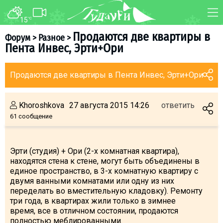
15
°C
ФОРУМ
КАРТА
Продаются две квартиры в
Форум
>
Разное
>
Пента Инвес, Эрти+Ори
О курорте
WEBCAM
Схема трасс
ТРАНСФЕР
Продаются две квартиры в Пента Инвес, Эрти+Ори
Ски-пасс
Инструкторы
Khoroshkova
27 августа 2015 14:26
ответить
Прокат
61 сообщение
Ски-сервис
Дети в Гудаури
Эрти (студия) + Ори (2-х комнатная квартира),
находятся стена к стене, могут быть объединены в
Развлечения
единое пространство, в 3-х комнатную квартиру с
Календарь событий
двумя ванными комнатами или одну из них
переделать во вместительную кладовку). Ремонту
три года, в квартирах жили только в зимнее
Телеграм-канал
время, все в отличном состоянии, продаются
Гудаури
INFO
полностью меблированными.