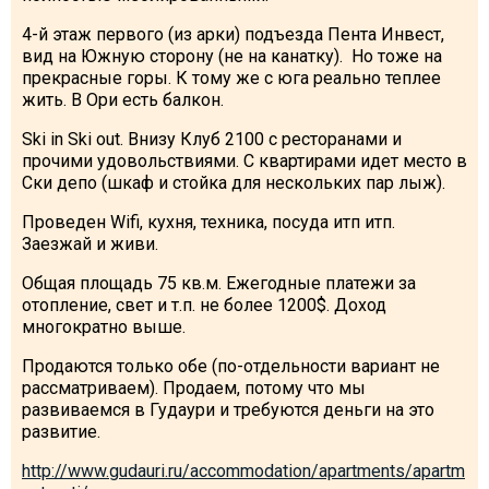
4-й этаж первого (из арки) подъезда Пента Инвест,
вид на Южную сторону (не на канатку). Но тоже на
прекрасные горы. К тому же с юга реально теплее
жить. В Ори есть балкон.
ПРОЖИВАНИЕ
Ski in Ski out. Внизу Клуб 2100 с ресторанами и
Квартиры
прочими удовольствиями. С квартирами идет место в
Ски депо (шкаф и стойка для нескольких пар лыж).
Коттеджи
Отели
Проведен Wifi, кухня, техника, посуда итп итп.
Заезжай и живи.
%
Горячие предложения
Общая площадь 75 кв.м. Ежегодные платежи за
Долгосрочная аренда
отопление, свет и т.п. не более 1200$. Доход
Казбеги
многократно выше.
Другое
Продаются только обе (по-отдельности вариант не
рассматриваем). Продаем, потому что мы
ГРУЗИЯ
развиваемся в Гудаури и требуются деньги на это
развитие.
О Грузии
http://www.gudauri.ru/accommodation/apartments/apartm
Визы и Документы