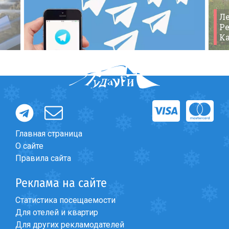
Ле
Ре
К
Главная страница
О сайте
Правила сайта
Реклама на сайте
Статистика посещаемости
Форум
>
Горячие предложения
>
Скидки на Проживани
Для отелей и квартир
Для других рекламодателей