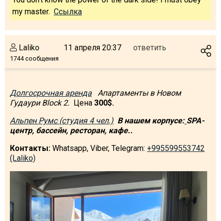
my master.
Ссылка
Laliko
11 апреля 20:37
ответить
ПРОЖИВАНИЕ
1744 сообщения
Квартиры
Коттеджи
Долгосрочная аренда
Aпартаменты в Новом
Отели
Гудаури Block 2.
Цена
300$.
%
Горячие предложения
Альпен Румс (студия 4 чел.)
В нашем корпусе:
SPA-
Долгосрочная аренда
центр, бассейн, ресторан, кафе..
Казбеги
Контакты:
Whatsapp, Viber, Telegram:
+995599553742
(Laliko)
Другое
ГРУЗИЯ
О Грузии
Визы и Документы