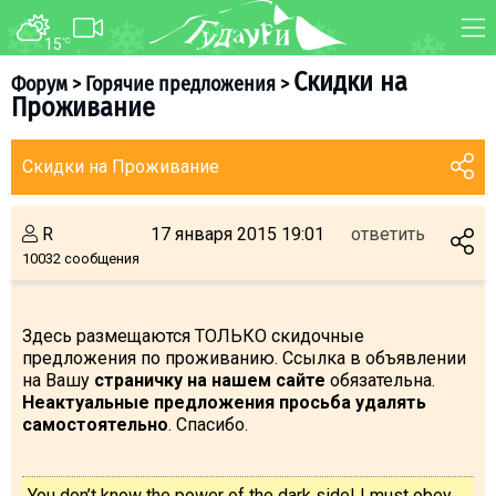
15
°C
ФОРУМ
КАРТА
Скидки на
Форум
>
Горячие предложения
>
Проживание
О курорте
WEBCAM
Схема трасс
ТРАНСФЕР
Скидки на Проживание
Ски-пасс
Инструкторы
R
17 января 2015 19:01
ответить
Прокат
10032 сообщения
Ски-сервис
Дети в Гудаури
Здесь размещаются ТОЛЬКО скидочные
предложения по проживанию. Ссылка в объявлении
Развлечения
на Вашу
страничку на нашем сайте
обязательна.
Календарь событий
Неактуальные предложения просьба удалять
самостоятельно
. Спасибо.
Телеграм-канал
Гудаури
INFO
You don’t know the power of the dark side! I must obey