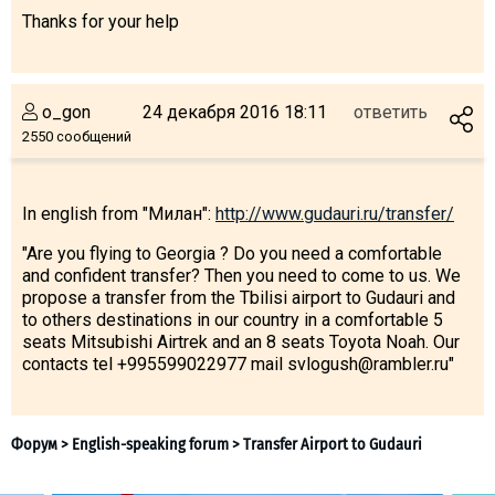
Thanks for your help
ПРОЖИВАНИЕ
o_gon
24 декабря 2016 18:11
ответить
2550 сообщений
Квартиры
Коттеджи
In english from "Милан":
http://www.gudauri.ru/transfer/
Отели
"Are you flying to Georgia ? Do you need a comfortable
%
Горячие предложения
and confident transfer? Then you need to come to us. We
Долгосрочная аренда
propose a transfer from the Tbilisi airport to Gudauri and
to others destinations in our country in a comfortable 5
Казбеги
seats Mitsubishi Airtrek and an 8 seats Toyota Noah. Our
Другое
contacts tel +995599022977 mail svlogush@rambler.ru"
ГРУЗИЯ
О Грузии
Визы и Документы