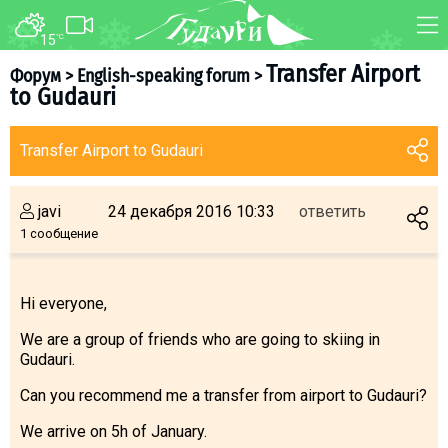
15
°C
ФОРУМ
КАРТА
Transfer Airport
Форум
>
English-speaking forum
>
to Gudauri
О курорте
WEBCAM
Схема трасс
ТРАНСФЕР
Transfer Airport to Gudauri
Ски-пасс
Инструкторы
javi
24 декабря 2016 10:33
ответить
Прокат
1 сообщение
Ски-сервис
Дети в Гудаури
Hi everyone,
Развлечения
We are a group of friends who are going to skiing in
Календарь событий
Gudauri.
Can you recommend me a transfer from airport to Gudauri?
Телеграм-канал
Гудаури
INFO
We arrive on 5h of January.