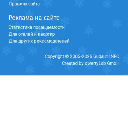
Правила сайта
Реклама на сайте
Статистика посещаемости
ПРОЖИВАНИЕ
Для отелей и квартир
Квартиры
Для других рекламодателей
Коттеджи
Copyright © 2005-2026 Gudauri.INFO
Отели
Created by qwertyLab GmbH
%
Горячие предложения
Долгосрочная аренда
Казбеги
Другое
ГРУЗИЯ
О Грузии
Визы и Документы