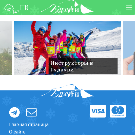
14
°C
ФОРУМ
КАРТА
О курорте
WEBCAM
Схема трасс
ТРАНСФЕР
Ски-пасс
Инструкторы
Инструкторы в
Гудаури
Прокат
Ски-сервис
Дети в Гудаури
Развлечения
Календарь событий
Телеграм-канал
Главная страница
Гудаури
INFO
О сайте