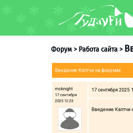
ФОРУМ
О курорте
Схема трасс
В
Форум
>
Работа сайта
>
Ски-пасс
Инструкторы
Прокат
Введение Каптчи на форумах
Ски-сервис
Дети в Гудаури
mcknight
17 сентября 2025 
17 сентября
Развлечения
2025 12:23
Календарь событий
Введение Каптчи 
Телеграм-канал
Гудаури
INFO