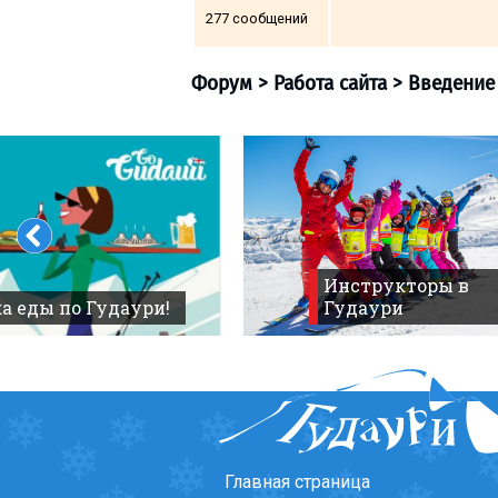
277 сообщений
ПРОЖИВАНИЕ
Квартиры
Коттеджи
Отели
Форум
>
Работа сайта
%
Горячие предложения
Инструкторы в
Долгосрочная аренда
а еды по Гудаури!
Гудаури
Казбеги
Другое
ГРУЗИЯ
О Грузии
Визы и Документы
Главная страница