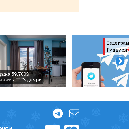
Телеграм
Гудаури
ажа 59.700$
омнаты Н.Гудаури
менты