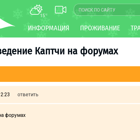
15
°C
КАРТА
ИНФОРМАЦИЯ
ПРОЖИВАНИЕ
ТР
WEBCAM
ТРАНСФЕР
ведение Каптчи на форумах
12:23
ответить
на форумах