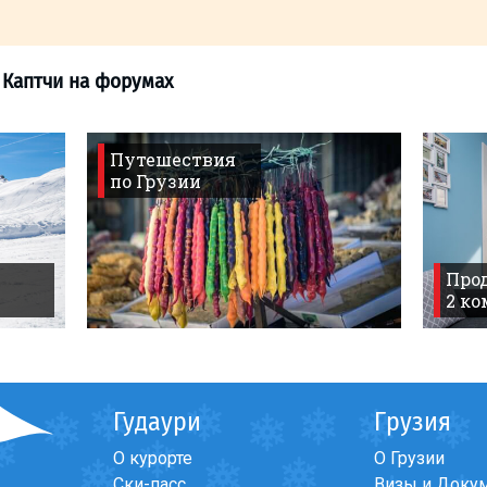
Путешествия
по Грузии
>
Введение Каптчи на форумах
Прод
2 к
Гудаури
Грузия
О курорте
О Грузии
Ски-пасс
Визы и Доку