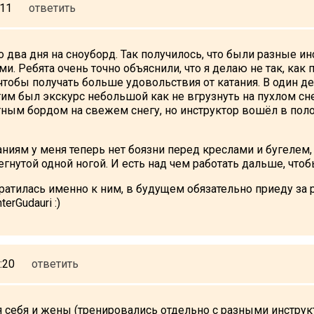
:11
ответить
о два дня на сноуборд. Так получилось, что были разные и
и. Ребята очень точно объяснили, что я делаю не так, как
чтобы получать больше удовольствия от катания. В один 
тим был экскурс небольшой как не вгрузнуть на пухлом сн
тным бордом на свежем снегу, но инструктор вошёл в пол
аниям у меня теперь нет боязни перед креслами и бугелем,
егнутой одной ногой. И есть над чем работать дальше, что
братилась именно к ним, в будущем обязательно приеду за
erGudauri :)
:20
ответить
я себя и жены (тренировались отдельно с разными инструк