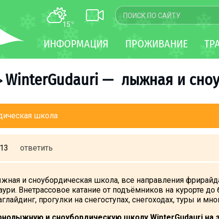
15
°C
КАРТА
ИНФОРМАЦИЯ
ПРОЖИВАНИЕ
ТР
WEBCAM
ТРАНСФЕР
WinterGudauri — лыжная и сно
>
рдическая школа
:13
ответить
жная и сноубордическая школа, все направления фрирайда
аури. Внетрассовое катание от подъёмников на курорте до б
глайдинг, прогулки на снегоступах, снегоходах, туры и мн
нолыжную и сноубордическую школу WinterGudauri на з