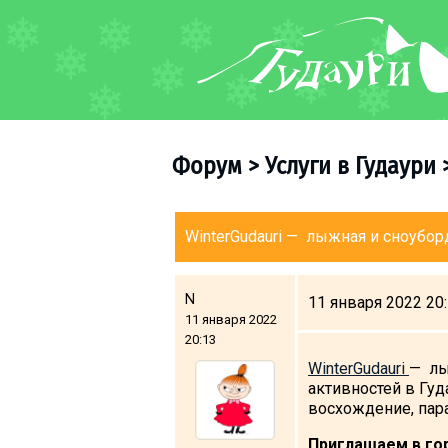
ФОРУМ
О курорте
Схема трасс
Форум
>
Услуги в Гудаури
Ски-пасс
Инструкторы
Прокат
WinterGudauri — лыжная и сноубо
Ски-сервис
Дети в Гудаури
N
11 января 2022 20
11 января 2022
Развлечения
20:13
Календарь событий
WinterGudauri
— лы
активностей в Гуд
восхождение, пара
Телеграм-канал
Гудаури
INFO
Приглашаем в гор