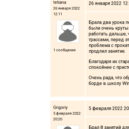
tetiana
26 января 2022 12
Что пить?
26 января 2022
Деньги
12:11
Брала два урока п
Мобильная связь
были очень крутым
Галерея
работать дальше, 
трассами, перед э
Отчеты
проблема с прока
Безопасность
1 сообщение
продлил занятие.
Благодаря их стар
спокойнее с прист
Очень рада, что о
борде в школу Wint
Grigoriy
5 февраля 2022 20
5 февраля 2022
20:20
Брал 8 занятий дл