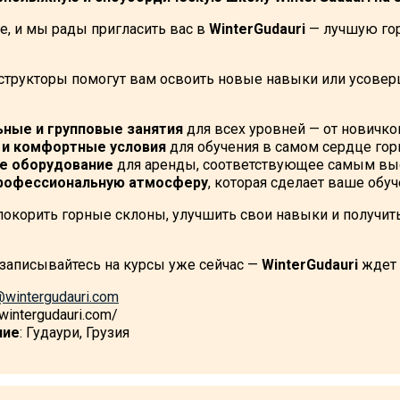
е, и мы рады пригласить вас в
WinterGudauri
— лучшую го
трукторы помогут вам освоить новые навыки или усове
ные и групповые занятия
для всех уровней — от новичко
 и комфортные условия
для обучения в самом сердце гор
е оборудование
для аренды, соответствующее самым выс
профессиональную атмосферу
, которая сделает ваше об
 покорить горные склоны, улучшить свои навыки и получи
 записывайтесь на курсы уже сейчас —
WinterGudauri
ждет 
@wintergudauri.com
//wintergudauri.com/
ние
: Гудаури, Грузия