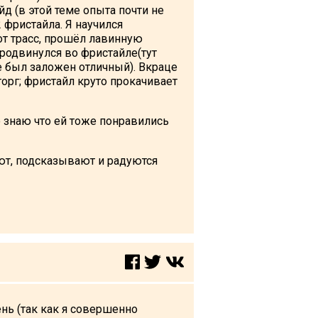
д (в этой теме опыта почти не
2 фристайла. Я научился
от трасс, прошёл лавинную
продвинулся во фристайле(тут
е был заложен отличный). Вкраце
орг; фристайл круто прокачивает
о знаю что ей тоже понравились
ют, подсказывают и радуются
ь (так как я совершенно