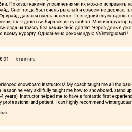
ки. Показал какими упражнениями их можно исправить на 
айд. Снег тогда был очень рыхлый и совсем не держал, п
Фрирайд давался очень нелегко. Последний спуск вдоль оп
ени, т.к. я долго выбирался из сугробов. Мой инструктор
 выезда на трассу без каких-либо доплат. Через день я уже
о всему курорту. Однозначно рекомендую VVintergudauri !
8:01
ответить
rienced snowboard instructors! My coach taught me all the basi
 lesson he very skillfully taught me how to snowboard, stand up 
4 years). Instructor helped me to have a fantastic first experie
ry professional and patient. I can highly recommend wintergudauri
bai