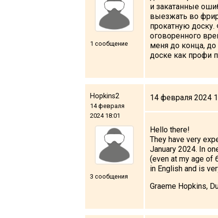
и закатанные ошиб
выезжать во фрир
прокатную доску. 
оговоренного врем
1 сообщение
меня до конца, до
доске как профи п
Hopkins2
14 февраля 2024 1
14 февраля
2024 18:01
Hello there!
They have very expe
January 2024. In one
(even at my age of 6
in English and is ve
3 сообщения
Graeme Hopkins, Du