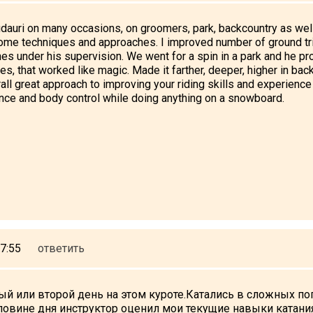
dauri on many occasions, on groomers, park, backcountry as well
ome techniques and approaches. I improved number of ground tricks
s under his supervision. We went for a spin in a park and he pr
imes, that worked like magic. Made it farther, deeper, higher in ba
all great approach to improving your riding skills and experience
ance and body control while doing anything on a snowboard.
7:55
ответить
й или второй день на этом куроте.Катались в сложных по
ловине дня инструктор оценил мои текущие навыки катани