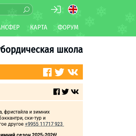
АНСФЕР
КАРТА
ФОРУМ
убордическая школа
, фристайла и зимних
эккантри, ски-тур и
огое другое
+9955 11717 923
имний сезон 2025-2026!