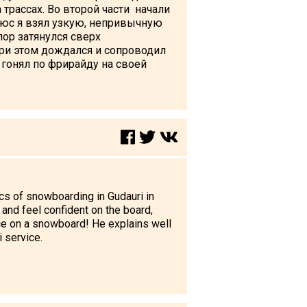
трассах. Во второй части начали
люс я взял узкую, непривычную
ор затянулся сверх
 при этом дождался и сопроводил
 гонял по фрирайду на своей
cs of snowboarding in Gudauri in
and feel confident on the board,
nce on a snowboard! He explains well
 service.