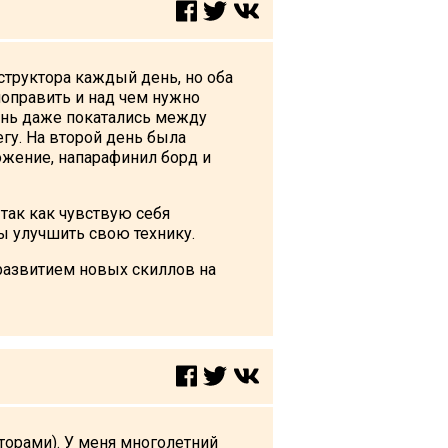
нструктора каждый день, но оба
 поправить и над чем нужно
день даже покатались между
егу. На второй день была
ожение, напарафинил борд и
 так как чувствую себя
бы улучшить свою технику.
 развитием новых скиллов на
торами). У меня многолетний