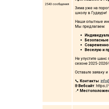
2543 сообщения
Зима уже на порог
школу в Гудаури!
Наши опытные инс
ПРОЖИВАНИЕ
Мы предлагаем:
Квартиры
Индивидуаль
Безопасные
Коттеджи
Современно
Отели
Веселую и 
%
Горячие предложения
Не упустите шанс
сезоне 2025-2026!
Долгосрочная аренда
Казбеги
Оставьте заявку и
Другое
📞
Контакты
:
info
🌐
Вебсайт
: https:
ГРУЗИЯ
📍
Местоположе
О Грузии
Визы и Документы