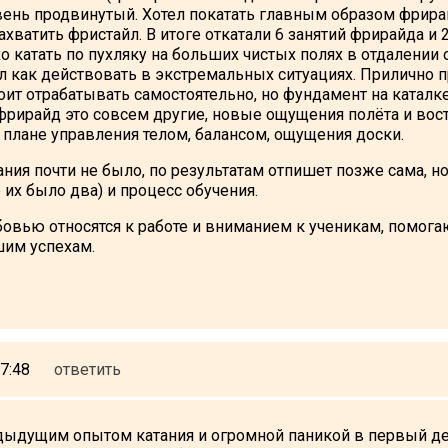
вень продвинутый. Хотел покатать главным образом фрирай
ахватить фристайл. В итоге откатали 6 занятий фрирайда и 
о катать по пухляку на больших чистых полях в отдалении 
л как действовать в экстремальных ситуациях. Прилично 
ит отрабатывать самостоятельно, но фундамент на каталк
фрирайд это совсем другие, новые ощущения полёта и вост
 плане управления телом, балансом, ощущения доски.
ния почти не было, по результатам отпишет позже сама, н
 их было два) и процесс обучения.
бовью относятся к работе и вниманием к ученикам, помога
шим успехам.
7:48
ответить
ыдущим опытом катания и огромной паникой в первый ден