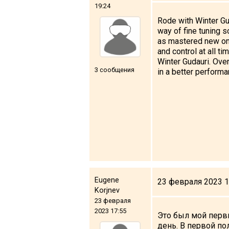
19:24
Rode with Winter Gu
way of fine tuning s
as mastered new one
and control at all t
Winter Gudauri. Over
3 сообщения
in a better perform
Eugene
23 февраля 2023 1
Korjnev
23 февраля
2023 17:55
Это был мой первы
день. В первой по