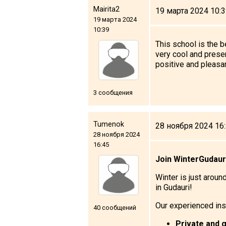
Mairita2
19 марта 2024 10:
19 марта 2024
10:39
This school is the b
very cool and presen
positive and pleasan
3 сообщения
Tumenok
28 ноября 2024 16
28 ноября 2024
16:45
Join WinterGudaur
Winter is just aroun
in Gudauri!
Our experienced inst
40 сообщений
Private and 