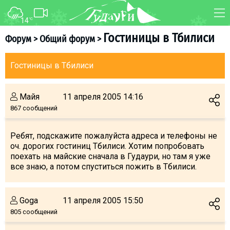
14
°C
ФОРУМ
КАРТА
Гостиницы в Тбилиси
Форум
>
Общий форум
>
О курорте
WEBCAM
Гостиницы в Тбилиси
Схема трасс
ТРАНСФЕР
Ски-пасс
Майя
11 апреля 2005 14:16
Инструкторы
867 сообщений
Прокат
Ски-сервис
Ребят, подскажите пожалуйста адреса и телефоны не
оч. дорогих гостиниц Тбилиси. Хотим попробовать
Дети в Гудаури
поехать на майские сначала в Гудаури, но там я уже
Развлечения
все знаю, а потом спуститься пожить в Тбилиси.
Календарь событий
Goga
11 апреля 2005 15:50
Телеграм-канал
805 сообщений
Гудаури
INFO