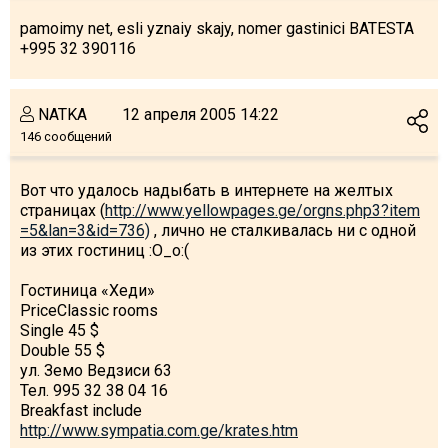
pamoimy net, esli yznaiy skajy, nomer gastinici BATESTA
+995 32 390116
NATKA
12 апреля 2005 14:22
146 сообщений
Вот что удалось надыбать в интернете на желтых
страницах (
http://www.yellowpages.ge/orgns.php3?item
=5&lan=3&id=736)
, лично не сталкивалась ни с одной
из этих гостиниц :O_o:(
Гостиница «Хеди»
PriceClassic rooms
Single 45 $
Double 55 $
ул. Земо Ведзиси 63
Тел. 995 32 38 04 16
Breakfast include
http://www.sympatia.com.ge/krates.htm