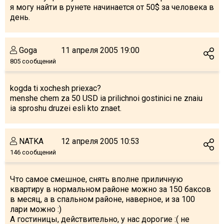
я могу найти в рунете начинается от 50$ за человека в
Что пить?
день.
Деньги
Мобильная связь
Goga
11 апреля 2005 19:00
Галерея
805 сообщений
Отчеты
Безопасность
kogda ti xochesh priexac?
menshe chem za 50 USD ia prilichnoi gostinici ne znaiu
ia sproshu druzei esli kto znaet.
NATKA
12 апреля 2005 10:53
146 сообщений
Что самое смешное, снять вполне приличную
квартиру в нормальном районе можно за 150 баксов
в месяц, а в спальном районе, наверное, и за 100
лари можно :)
А гостиницы, действительно, у нас дорогие :( не