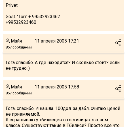
Privet
Gost. "Tori" + 99532923462
+99532923460
ПРОЖИВАНИЕ
Квартиры
Майя
11 апреля 2005 17:21
Коттеджи
867 сообщений
Отели
Гога спасибо. А где находится? И сколько стоит? если
%
Горячие предложения
не трудно.:)
Долгосрочная аренда
Казбеги
Майя
11 апреля 2005 17:58
Другое
867 сообщений
ГРУЗИЯ
Гога, спасибо...я нашла. 100дол. за дабл, считаю ценой
О Грузии
не приемлемой.
Я спрашиваю у тбилисцев о гостиницах эконом
Визы и Документы
класса. Существуют такие в Тбилиси? Просто все что