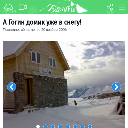
14
°C
ФОРУМ
КАРТА
А Гогин домик уже в снегу!
Последнее обновление
20 ноября 2006
О курорте
WEBCAM
Схема трасс
ТРАНСФЕР
Ски-пасс
Инструкторы
Прокат
Ски-сервис
Дети в Гудаури
Развлечения
Календарь событий
Телеграм-канал
Гудаури
INFO