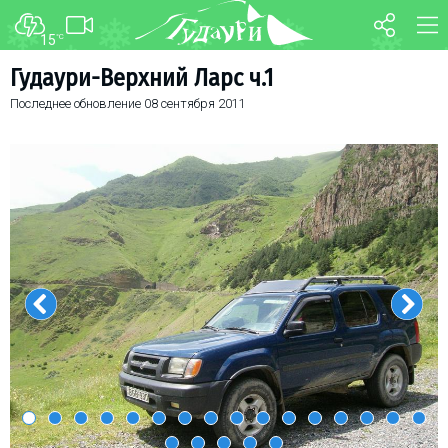
15
°C
ФОРУМ
КАРТА
Гудаури-Верхний Ларс ч.1
Последнее обновление
08 сентября 2011
О курорте
WEBCAM
Схема трасс
ТРАНСФЕР
Ски-пасс
Инструкторы
Прокат
Ски-сервис
Дети в Гудаури
Развлечения
Календарь событий
Телеграм-канал
Гудаури
INFO