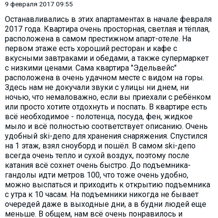
9 февраля 2017 09:55
Останавливались в этих апартаментах в начале февраля
2017 года. Квартира очень просторная, светлая и тёплая,
расположена в самом престижном апарт-отеле. На
первом этаже есть хороший ресторан и кафе с
вкусными завтраками и обедами, а также супермаркет
с низкими ценами. Сама квартира "Эдельвейс"
расположена в очень удачном месте с видом на горы.
Здесь нам не докучали звуки с улицы ни днем, ни
ночью, что немаловажно, если вы приехали с ребёнком
или просто хотите отдохнуть и поспать. В квартире есть
всё необходимое - полотенца, посуда, фен, жидкое
мыло и всё полностью соответствует описанию. Очень
удобный ski-депо для хранения снаряжения. Спустился
на 1 этаж, взял сноуборд и пошёл. В самом ski-депо
всегда очень тепло и сухой воздух, поэтому после
катания всё сохнет очень быстро. До подъемника-
гандолы идти метров 100, что тоже очень удобно,
можно выспаться и приходить к открытию подъемника
с утра к 10 часам. На подъемники никогда не бывает
очередей даже в выходные дни, а в будни людей еще
меньше. В общем, нам всё очень понравилось и