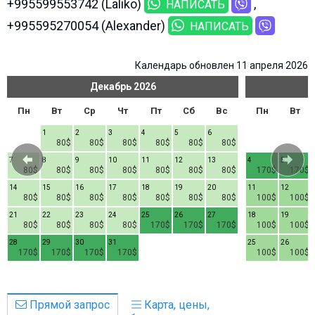
+995599553742 (Laliko)
НАПИСАТЬ
+995595270054 (Alexander)
НАПИСАТЬ
Календарь обновлен 11 апреля 2026
Декабрь
2026
Пн
Вт
Ср
Чт
Пт
Сб
Вс
Пн
Вт
1
2
3
4
5
6
80$
80$
80$
80$
80$
80$
7
8
9
10
11
12
13
4
5
80$
80$
80$
80$
80$
80$
80$
170$
170$
14
15
16
17
18
19
20
11
12
80$
80$
80$
80$
80$
80$
80$
100$
100$
21
22
23
24
25
26
27
18
19
80$
80$
80$
80$
170$
170$
170$
100$
100$
28
29
30
31
25
26
170$
170$
170$
170$
100$
100$
Прямой запрос
Карта, цены,