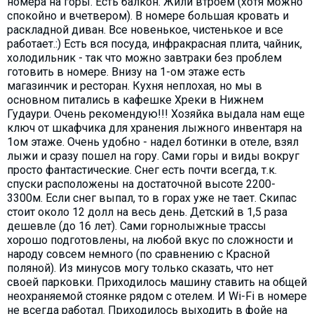
номера на горы. Есть балкон. Жили втроем (хотя можно
спокойно и вчетвером). В номере большая кровать и
раскладной диван. Все новенькое, чистенькое и все
работает.:) Есть вся посуда, инфракрасная плита, чайник,
холодильник - так что можно завтраки без проблем
готовить в номере. Внизу на 1-ом этаже есть
магазинчик и ресторан. Кухня неплохая, но мы в
основном питались в кафешке Хреки в Нижнем
Гудаури. Очень рекомендую!!! Хозяйка выдала нам еще
ключ от шкафчика для хранения лыжного инвентаря на
1ом этаже. Очень удобно - надел ботинки в отеле, взял
лыжи и сразу пошел на гору. Сами горы и виды вокруг
просто фантастические. Снег есть почти всегда, т.к.
спуски расположены на достаточной высоте 2200-
3300м. Если снег выпал, то в горах уже не тает. Скипас
стоит около 12 долл на весь день. Детский в 1,5 раза
дешевле (до 16 лет). Сами горнолыжные трассы
хорошо подготовлены, на любой вкус по сложности и
народу совсем немного (по сравнению с Красной
поляной). Из минусов могу только сказать, что нет
своей парковки. Приходилось машину ставить на общей
неохраняемой стоянке рядом с отелем. И Wi-Fi в номере
не всегда работал. Приходилось выходить в фойе на