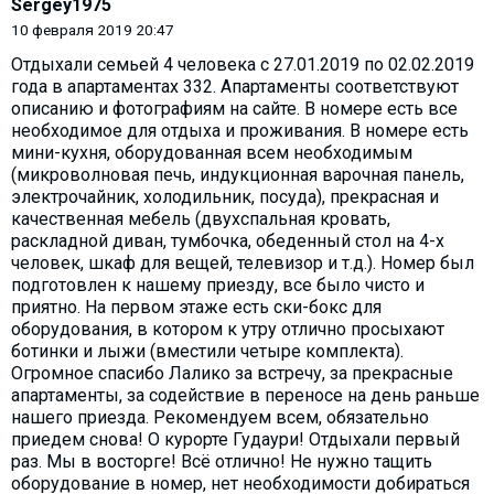
Sergey1975
10 февраля 2019 20:47
Отдыхали семьей 4 человека с 27.01.2019 по 02.02.2019
года в апартаментах 332. Апартаменты соответствуют
описанию и фотографиям на сайте. В номере есть все
необходимое для отдыха и проживания. В номере есть
мини-кухня, оборудованная всем необходимым
(микроволновая печь, индукционная варочная панель,
электрочайник, холодильник, посуда), прекрасная и
качественная мебель (двухспальная кровать,
раскладной диван, тумбочка, обеденный стол на 4-х
человек, шкаф для вещей, телевизор и т.д.). Номер был
подготовлен к нашему приезду, все было чисто и
приятно. На первом этаже есть ски-бокс для
оборудования, в котором к утру отлично просыхают
ботинки и лыжи (вместили четыре комплекта).
Огромное спасибо Лалико за встречу, за прекрасные
апартаменты, за содействие в переносе на день раньше
нашего приезда. Рекомендуем всем, обязательно
приедем снова! О курорте Гудаури! Отдыхали первый
раз. Мы в восторге! Всё отлично! Не нужно тащить
оборудование в номер, нет необходимости добираться