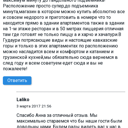
максимум минуту до гандольного подъемника!
Расположение просто супер,до подъемника
минута,магазин в котором можно купить абсолютно все
и совсем недорого и приготовить в номере что то
находится прямо в здании апартаментов также в здании
на 1-м этаже ресторан и в 50 метрах пиццерия отличная
там где готовят не только пиццу а и харчо и хачапури.В
Гудаури потрясающие виды и настоящие кавказские
горы и только в этих апартаментах по расположению
можно насладится всем и комфортом и катанием и
грузинской кухней,мы обязательно сюда вернемся в
след году и всем советуем едет сюда и вы не
пожалеете!
Ответить
Laliko
3 марта 2017 21:56
Спасибо Анна за отличный отзыв. Мы
максимально стараемся что бы наши гости были
довольны нами. Будем рады видеть вас у нас в