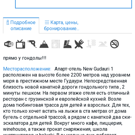
Что пить?
Деньги
Подробное
Карта, цены,
Мобильная связь
описание
бронирование...
Галерея
Отчеты
Безопасность
прямо у гондолы!!!
Месторасположение:
Апарт-отель New Gudauri 1
расположен на высоте более 2200 метров над уровнем
моря в престижном месте Гудаури. Непосредственная
близость новой канатной дороги гондольного типа , 2
минуты пешком. На первом этаже отеля есть отличный
ресторан с грузинской и европейской кухней. Возле
дома тюбинговая трасса для детей и взрослых. Для тех,
кто только хочет встать на лыжи в ста метрах от дома
бугель с отдельной трассой, а рядом с канаткой два ски-
эскалатора для детей. Вокруг много кафе, пиццерия,
winehouse, а также прокат снаряжения, школа