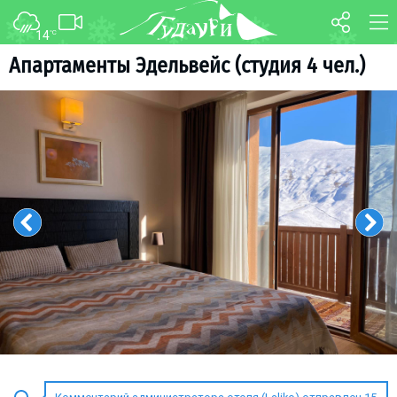
14
°C
ФОРУМ
КАРТА
Апартаменты Эдельвейс (студия 4 чел.)
О курорте
WEBCAM
Схема трасс
ТРАНСФЕР
Ски-пасс
Инструкторы
Прокат
Ски-сервис
Дети в Гудаури
Развлечения
Календарь событий
Телеграм-канал
Гудаури
INFO