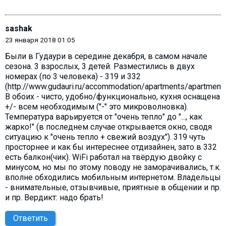
sashak
23 января 2018 01:05
Были в Гудаури в середине декабря, в самом начале
сезона. 3 взрослых, 3 детей. Разместились в двух
номерах (по 3 человека) - 319 и 332
(http://www.gudauri.ru/accommodation/apartments/apartment_
В обоих - чисто, удобно/функционально, кухня оснащена
+/- всем необходимым ("-" это микроволновка).
Температура варьируется от "очень тепло" до "..., как
жарко!" (в последнем случае открывается окно, сводя
ситуацию к "очень тепло + свежий воздух"). 319 чуть
просторнее и как бы интереснее отдизайнен, зато в 332
есть балкон(чик). WiFi работал на твёрдую двойку с
минусом, но мы по этому поводу не заморачивались, т.к.
вполне обходились мобильным интернетом. Владельцы
- внимательные, отзывчивые, приятные в общении и пр.
и пр. Вердикт: надо брать!
Ответить