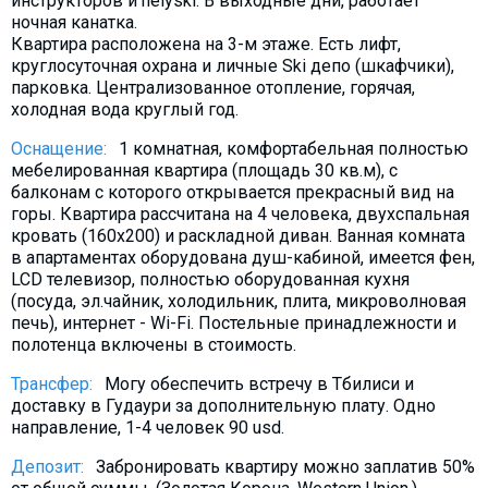
инструкторов и helyski. В выходные дни, работает
ночная канатка.
Квартира расположена на 3-м этаже. Есть лифт,
круглосуточная охрана и личные Ski депо (шкафчики),
парковка. Централизованное отопление, горячая,
холодная вода круглый год.
Оснащение:
1 комнатная, комфортабельная полностью
мебeлированная квартира (площадь 30 кв.м), с
балконам с которого открывается прекрасный вид на
горы. Квартира рассчитана на 4 человека, двухспальная
кровать (160х200) и раскладной диван. Ванная комната
в апартаментах оборудована душ-кабиной, имеется фен,
LCD телевизор, полностью оборудованная кухня
(посуда, эл.чайник, холодильник, плита, микроволновая
печь), интернет - Wi-Fi. Постельные принадлежности и
полотенца включены в стоимость.
Трансфер:
Могу обеспечить встречу в Тбилиси и
доставку в Гудаури за дополнительную плату. Oдно
направление, 1-4 человек 90 usd.
Депозит:
Забронировать квартиру можно заплатив 50%