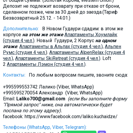
от общей суммы. (Золотая Корона, Western Union.)
Депозит не подлежит возврату при отказе от брони,
сделанном позже, чем за 30 дней до заезда.(Тариф
Безвозвратный 25.12. - 14.01.)
Дополнительно:
В Новом Гудаури сдадим: в этом же
корпусе
на этом же этаже
Aпартаменты Хоумлайк
(студия 4 чел.)
. Новый Гудаури, 2 Корпус
на одном
этаже
:
Aпартаменты в Альпах (студия 4 чел.)
,
Альпен
Румс (студия 4 чел.
).
Апартаменты AlpenRelax (студия 4
чел.)
,
Апартаменты SkiRetreat (студия 4 чел.)
. Loft
2
Aпартаменты Лэмон (студия 4 чел.)
.
Контакты:
По любым вопросам пишите, звоните сюда:
+995599553742 Лалико (Viber, WhatsApp)
+995595270054 Александр (Viber, WhatsApp)
Email:
Laliko700@gmail.com
(если Вы заполните форму
"Прямой запрос" ниже, она автоматически будет
послана по этому адресу).
facebook: https://www.facebook.com/laliko.kuchaidze/
Телефоны (WhatsApp, Viber, Telegram):