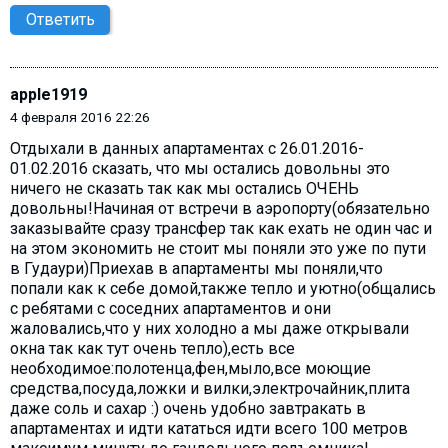
Ответить
apple1919
4 февраля 2016 22:26
Отдыхали в данных апартаментах с 26.01.2016-
01.02.2016 сказать, что мы остались довольны это
ничего не сказать так как мы остались ОЧЕНЬ
довольны!Начиная от встречи в аэропорту(обязательно
заказывайте сразу трансфер так как ехать не один час и
на этом экономить не стоит мы поняли это уже по пути
в Гудаури)Приехав в апартаменты мы поняли,что
попали как к себе домой,также тепло и уютно(общались
с ребятами с соседних апартаментов и они
жаловались,что у них холодно а мы даже открывали
окна так как тут очень тепло),есть все
необходимое:полотенца,фен,мыло,все моющие
средства,посуда,ложки и вилки,электрочайник,плита
даже соль и сахар :) очень удобно завтракать в
апартаментах и идти кататься идти всего 100 метров