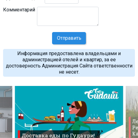
Комментарий
Отправить
Информация предоставлена владельцами и
администрацией отелей и квартир, за ее
достоверность Администрация Сайта ответственности
не несет.
Ле
Ре
К
Доставка еды по Гудаури!