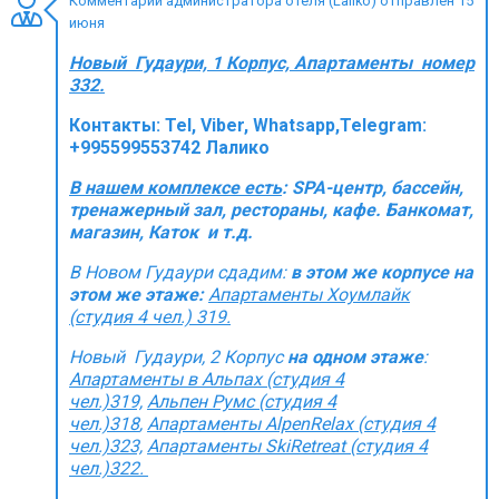
Комментарий администратора отеля (Laliko) отправлен 15
июня
Новый Гудаури, 1 Корпус, Апартаменты номер
332.
ПРОЖИВАНИЕ
Контакты:
Tel, Viber, Whatsapp,Telegram:
+995599553742 Лалико
Квартиры
Коттеджи
В нашем комплексе есть
: SPA-центр, бассейн,
тренажерный зал, рестораны, кафе. Банкомат,
Отели
магазин, Каток и т.д.
%
Горячие предложения
В Новом Гудаури сдадим:
в этом же корпусе на
Долгосрочная аренда
этом же этаже:
Aпартаменты Хоумлайк
(студия 4 чел.) 319.
Казбеги
Новый Гудаури, 2 Корпус
на одном этаже
:
Другое
Aпартаменты в Альпах (студия 4
чел.)319,
Альпен Румс (студия 4
ГРУЗИЯ
чел.)318
,
Апартаменты AlpenRelax (студия 4
чел.)323,
Апартаменты SkiRetreat (студия 4
О Грузии
чел.)322.
Визы и Документы