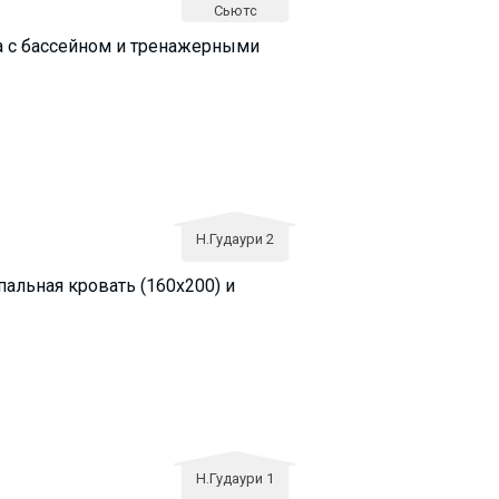
Сьютс
Спа с бассейном и тренажерными
Н.Гудаури 2
пальная кровать (160х200) и
Н.Гудаури 1