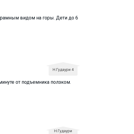
орамным видом на горы. Дети до 6
Н.Гудаури 4
минуте от подъемника ползком.
Н.Гудаури