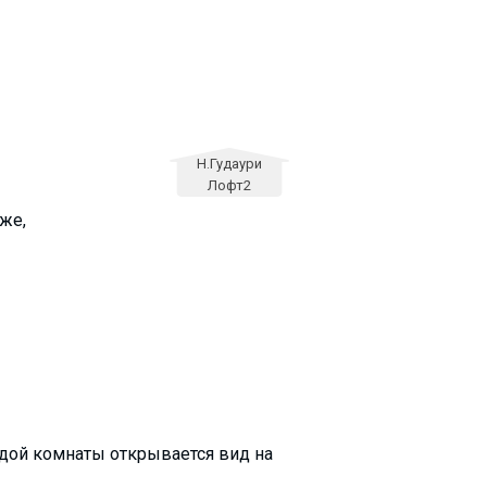
Н.Гудаури
Лофт2
аже,
ждой комнаты открывается вид на