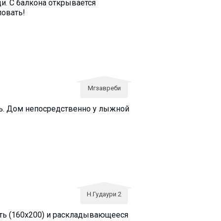
и. С балкона открывается
ловать!
Мгзавреби
ть. Дом непосредственно у лыжной
Н.Гудаури 2
ать (160х200) и раскладывающееся