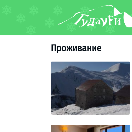
ФОРУМ
О курорте
Схема трасс
Проживание
Ски-пасс
Инструкторы
Прокат
Ски-сервис
Дети в Гудаури
Развлечения
Календарь событий
Телеграм-канал
Гудаури
INFO