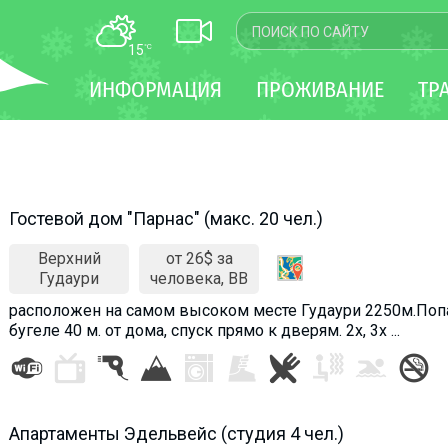
15
°C
КАРТА
ИНФОРМАЦИЯ
ПРОЖИВАНИЕ
ТР
WEBCAM
ТРАНСФЕР
Гостевой дом "Парнас" (макс. 20 чел.)
Верхний
от 26$ за
Гудаури
человека, BB
расположен на самом высоком месте Гудаури 2250м.Попа
бугеле 40 м. от дома, спуск прямо к дверям. 2х, 3х ...
Апартаменты Эдельвейс (студия 4 чел.)