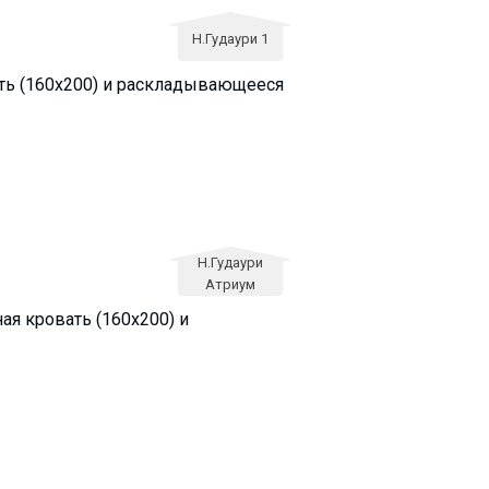
Н.Гудаури 1
ать (160х200) и раскладывающееся
Н.Гудаури
Атриум
ая кровать (160х200) и