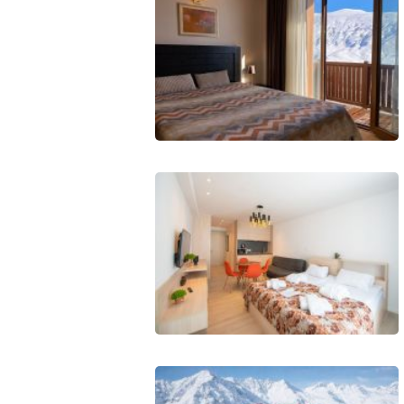
ПРОЖИВАНИЕ
Квартиры
Коттеджи
Отели
%
Горячие предложения
Долгосрочная аренда
Казбеги
Другое
ГРУЗИЯ
О Грузии
Визы и Документы