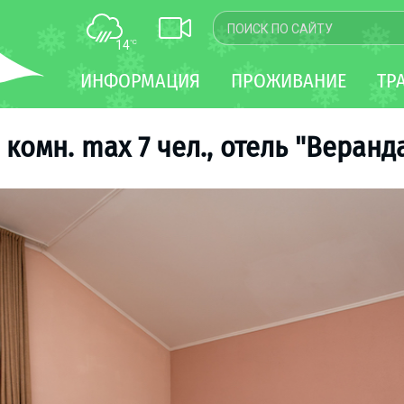
14
°C
КАРТА
ИНФОРМАЦИЯ
ПРОЖИВАНИЕ
ТР
WEBCAM
ТРАНСФЕР
 комн. max 7 чел., отель "Веранд