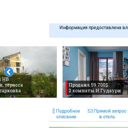
Информация предоставлена вла
$ HB
н, терасса
Продажа 59.700$
парковка
2 комнаты Н.Гудаури
Подробное
Прямой запрос
описание
в отель