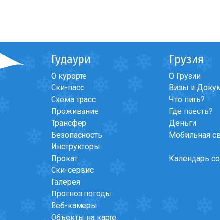
Гудаури
Грузия
О курорте
О Грузии
Ски-пасс
Визы и Доку
Схема трасс
Что пить?
Проживание
Где поесть?
Трансфер
Деньги
Безопасность
Мобильная с
Инструкторы
Прокат
Календарь с
Ски-сервис
Галерея
Прогноз погоды
Веб-камеры
Объекты на карте