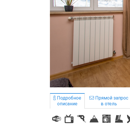
ПРОЖИВАНИЕ
Квартиры
Коттеджи
Отели
%
Горячие предложения
Долгосрочная аренда
Казбеги
Другое
Подробное
Прямой запрос
описание
в отель
ГРУЗИЯ
О Грузии
Визы и Документы