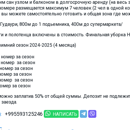
им сан узлом и балконом в долгосрочную аренду (на весь
 номере размещается максимум 7 человек (2 чел в одной ком
е вы можете самостоятельно готовить и общая зона где мо
Гудаури, 800м до 1 подьемника, 400м до супермаркета/
 и полотенца включены в стоимость. Финальная уборка Н
 зимний сезон 2024-2025 (4 месяца)
 номер за сезон
 номер за сезон
 номер за сезон
номер за сезон
номер за сезон
омер за сезон
ожно заплатив 50% от общей суммы. Депозит не подлежит 
 заезда.
+995593125246
:
НАПИСАТЬ