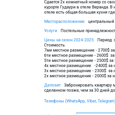
Сдается 2х комнатный номер со сво
Что пить?
курорте Гудаури в отеле Веранда. В
Деньги
отеле есть общая большая кухня гд
Мобильная связь
Месторасположение:
центральный 
Галерея
Услуги:
Постельные принадлежности
Отчеты
Цены на сезон 2024-2025:
Период:
Безопасность
Стоимость:
7ми местное размещение - 2700$ за
6ти местное размещение - 2600$ за
5ти местное размещение - 2500$ за
4х местное размещение -2400$ за 
3х местное размещение - 2300$ за 
2х местное размещение - 2000$ за н
Депозит:
Забронировать квартиру м
сделанном позже, чем за 30 дней до
Телефоны (WhatsApp, Viber, Telegram)