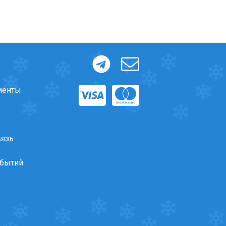
менты
вязь
обытий