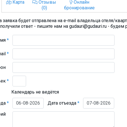
Карта
Отзывы
Онлайн
(0)
бронирование
 заявка будет отправлена на e-mail владельца отеля/квар
получили ответ - пишите нам на gudauri@gudauri.ru - будем 
Имя
*
mail
*
фон
век
*
Календарь не ведётся
зда
*
Дата отъезда
*
рий