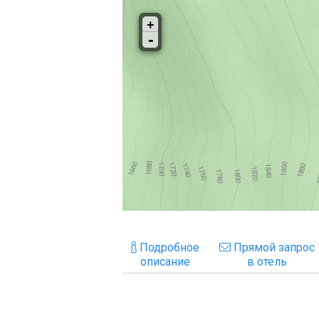
Подробное
Прямой запрос
описание
в отель