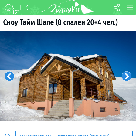
15
°C
ФОРУМ
КАРТА
Сноу Тайм Шале (8 спален 20+4 чел.)
О курорте
WEBCAM
Схема трасс
ТРАНСФЕР
Ски-пасс
Инструкторы
Прокат
Ски-сервис
Дети в Гудаури
Развлечения
Календарь событий
Телеграм-канал
Гудаури
INFO