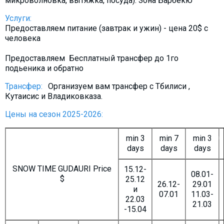
микроволновка, вытяжка, посуда). Зона Барбекю
Услуги:
Предоставляем питание (завтрак и ужин) - цена 20$ c
человека
Предоставляем Бесплатный трансфер до 1го
подьеника и обратно
Трансфер:
Организуем вам трансфер с Тбилиси ,
Кутаисис и Владиковказа.
Цены на сезон 2025-2026:
min 3
min 7
min 3
days
days
days
SNOW TIME GUDAURI Price
15.12-
08.01-
$
25.12
26.12-
29.01
и
07.01
11.03-
22.03
21.03
-15.04