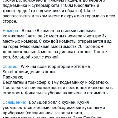
сосны расположено в Нижнем Гудаури, до первого
Что пить?
подъёмника и супермаркета 1100м (бесплатный
трансфер до 1го подъёмника и обратно). Шале
Деньги
располагается в тихом месте и окружено горами со всех
Мобильная связь
сторон.
Галерея
Номера:
В шале 8 комнат со своими ванными
комнатами ( четыре 2х местных номера и четыре 3х
Отчеты
местных номера). С каждой комнаты открывается вид
Безопасность
на горы. Максимальная вместимость 20 человек +
дополнительные 4 места на диванах в холле. Так же
есть большой холл с кухней.
Сервис:
Wi-Fi на всей территории коттеджа;
Smart телевидение в холле;
Парковка;
Бесплатный трансфер к 1му подьемнику и обратною.
Постельные принадлежности и полотенца включены в
стоимость. Финальная уборка включена в стоимость.
Оснащение:
Большой холл с кухней. Кухня
укомплектована всеми необходимыми кухонными
приборами (холодильник, газовая плита,