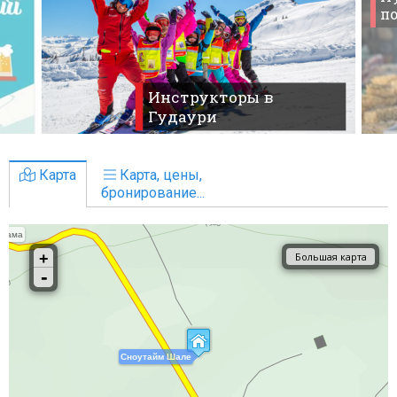
по
Инструкторы в
Гудаури
Карта
Карта, цены,
бронирование...