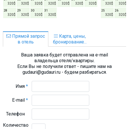
320$
320$
320$
320$
320$
320$
320$
320$
320$
28
29
30
31
25
26
320$
320$
320$
320$
320$
320$
Прямой запрос
Карта, цены,
в отель
бронирование...
Ваша заявка будет отправлена на e-mail
владельца отеля/квартиры.
Если Вы не получили ответ - пишите нам на
gudauri@gudauri.ru - будем разбираться.
Имя
*
E-mail
*
Телефон
Количество