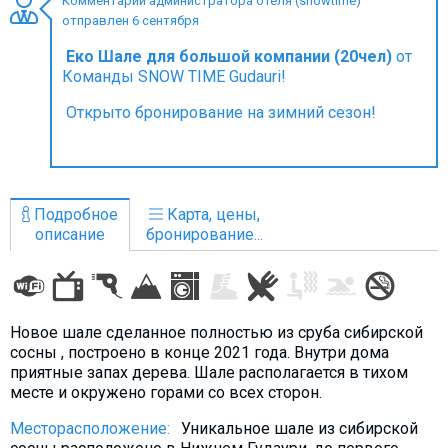
Комментарий администратора отеля (snowtime)
отправлен 6 сентября
Еко Шале для большой компании (20чел)
от
Команды SNOW TIME Gudauri!
ПРОЖИВАНИЕ
Открыто бронирование на зимний сезон!
Квартиры
Коттеджи
Отели
Подробное
Карта, цены,
%
Горячие предложения
описание
бронирование...
Долгосрочная аренда
Казбеги
Другое
Новое шале сделанное полностью из сруба сибирской
сосны , построено в конце 2021 года. Внутри дома
ГРУЗИЯ
приятные запах дерева. Шале располагается в тихом
месте и окружено горами со всех сторон.
О Грузии
Месторасположение:
Уникальное шале из сибирской
Визы и Документы