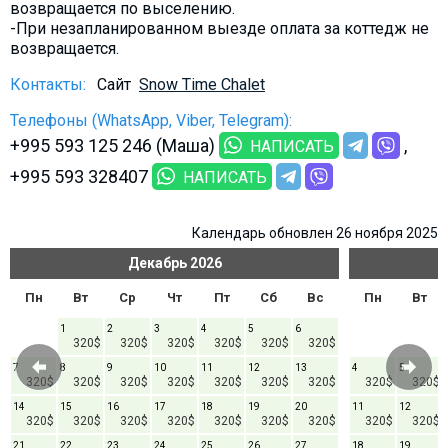
возвращается по выселению.
-При незапланированном выезде оплата за коттедж не
возвращается.
Контакты:
Сайт
Snow Time Chalet
Телефоны (WhatsApp, Viber, Telegram):
+995 593 125 246 (Маша)
НАПИСАТЬ
+995 593 328407
НАПИСАТЬ
Календарь обновлен 26 ноября 2025
Декабрь
2026
Пн
Вт
Ср
Чт
Пт
Сб
Вс
Пн
Вт
1
2
3
4
5
6
320$
320$
320$
320$
320$
320$
7
8
9
10
11
12
13
4
5
320$
320$
320$
320$
320$
320$
320$
320$
320$
14
15
16
17
18
19
20
11
12
320$
320$
320$
320$
320$
320$
320$
320$
320$
21
22
23
24
25
26
27
18
19