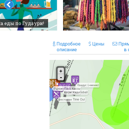
а еды по Гудаури!
Подробное
Цены
Прям
описание
в 