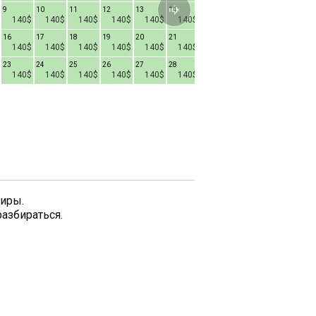
9
10
11
12
13
14
8
9
10
1
140$
140$
140$
140$
140$
140$
140$
140$
140$
16
17
18
19
20
21
15
16
17
1
140$
140$
140$
140$
140$
140$
140$
140$
140$
23
24
25
26
27
28
22
23
24
2
140$
140$
140$
140$
140$
140$
140$
140$
140$
29
30
31
140$
140$
140$
тиры.
разбираться.