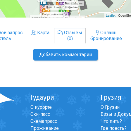
ой запрос
Карта
Отзывы
Онлайн
отель
(0)
бронирование
Добавить комментарий
Гудаури
Грузия
О курорте
О Грузии
Ски-пасс
Визы и Доку
Схема трасс
Что пить?
Проживание
Где поесть?