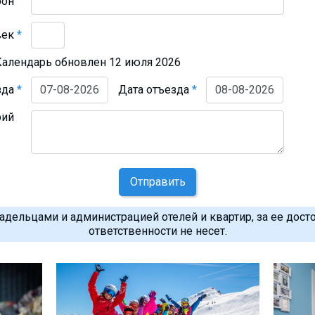
фон
век
*
Календарь обновлен 12 июля 2026
зда
*
Дата отъезда
*
рий
Отправить
дельцами и администрацией отелей и квартир, за ее дост
ответственности не несет.