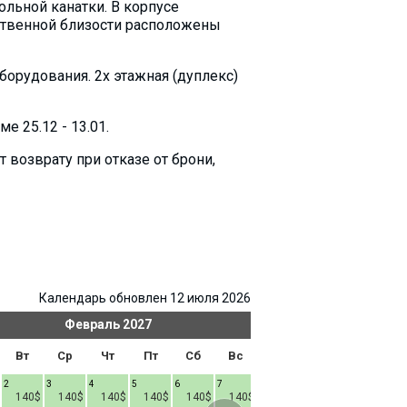
ольной канатки. В корпусе
дственной близости расположены
оборудования. 2х этажная (дуплекс)
 25.12 - 13.01.
возврату при отказе от брони,
Календарь обновлен 12 июля 2026
Февраль
2027
Ма
Вт
Ср
Чт
Пт
Сб
Вс
Пн
Вт
Ср
2
3
4
5
6
7
1
2
3
4
140$
140$
140$
140$
140$
140$
140$
140$
140$