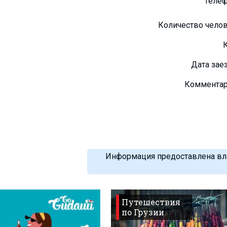
Теле
Количество чело
Дата зае
Коммента
Информация предоставлена вла
Путешествия
по Грузии