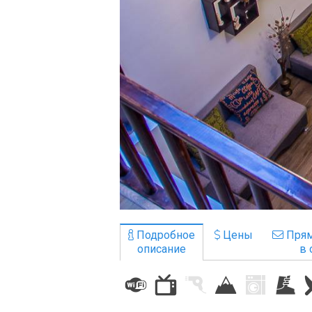
ПРОЖИВАНИЕ
Квартиры
Коттеджи
Отели
%
Горячие предложения
Долгосрочная аренда
Казбеги
Другое
Подробное
Цены
Прям
описание
в 
ГРУЗИЯ
О Грузии
Визы и Документы