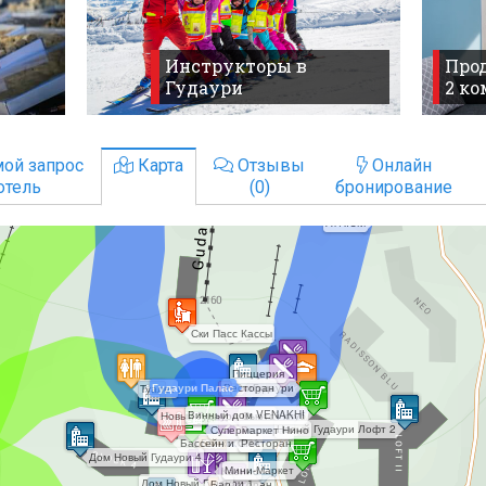
Инструкторы в
Прод
Гудаури
2 к
ой запрос
Карта
Отзывы
Онлайн
отель
(0)
бронирование