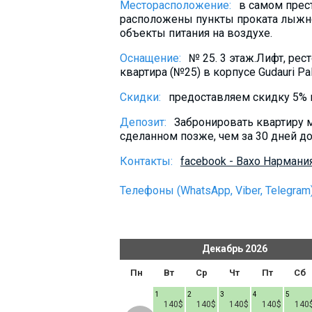
Месторасположение:
в самом прест
Что пить?
расположены пункты проката лыжног
Деньги
объекты питания на воздухе.
Мобильная связь
Оснащение:
№ 25. 3 этаж.Лифт, рес
квартира (№25) в корпусе Gudauri P
Галерея
Скидки:
предоставляем скидку 5% п
Отчеты
Безопасность
Депозит:
Забронировать квартиру 
сделанном позже, чем за 30 дней до
Контакты:
facebook - Вахо Нармания
Телефоны (WhatsApp, Viber, Telegram)
ь
2026
Декабрь
2026
т
Пт
Сб
Вс
Пн
Вт
Ср
Чт
Пт
Сб
1
1
2
3
4
5
140$
140$
140$
140$
140$
140