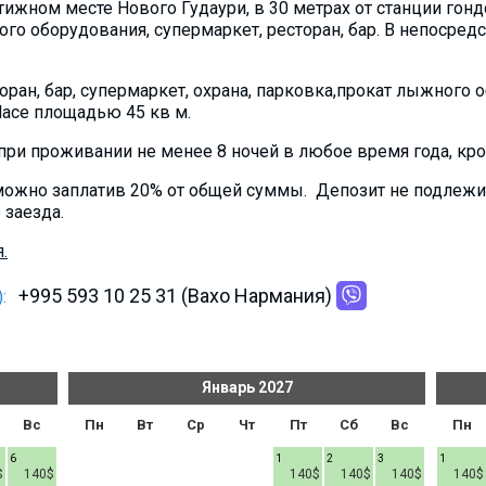
ижном месте Нового Гудаури, в 30 метрах от станции гонд
о оборудования, супермаркет, ресторан, бар. В непосре
торан, бар, супермаркет, охрана, парковка,прокат лыжного 
alace площадью 45 кв м.
ри проживании не менее 8 ночей в любое время года, кроме
можно заплатив 20% от общей суммы. Депозит не подлежит 
 заезда.
.
+995 593 10 25 31 (Вахо Нармания)
:
Январь
2027
Вс
Пн
Вт
Ср
Чт
Пт
Сб
Вс
Пн
6
1
2
3
1
$
140$
140$
140$
140$
140$