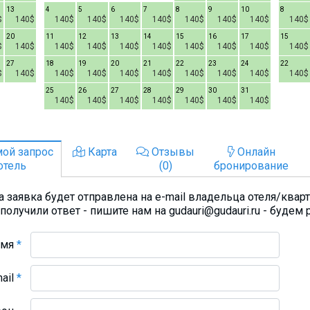
13
4
5
6
7
8
9
10
8
$
140$
140$
140$
140$
140$
140$
140$
140$
140$
20
11
12
13
14
15
16
17
15
$
140$
140$
140$
140$
140$
140$
140$
140$
140$
27
18
19
20
21
22
23
24
22
$
140$
140$
140$
140$
140$
140$
140$
140$
140$
25
26
27
28
29
30
31
140$
140$
140$
140$
140$
140$
140$
ой запрос
Карта
Отзывы
Онлайн
отель
(0)
бронирование
 заявка будет отправлена на e-mail владельца отеля/квар
получили ответ - пишите нам на gudauri@gudauri.ru - будем 
Имя
*
mail
*