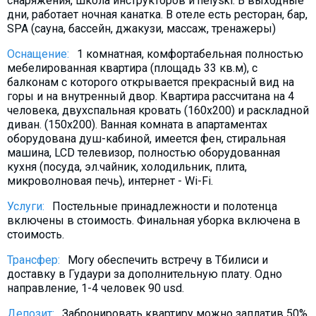
снаряжения, школа инструкторов и helyski. В выходные
дни, работает ночная канатка. В отеле есть ресторан, бар,
SPA (сауна, бассейн, джакузи, массаж, тренажеры)
Оснащение:
1 комнатная, комфортабельная полностью
мебeлированная квартира (площадь 33 кв.м), с
балконам с которого открывается прекрасный вид на
горы и на внутренный двор. Квартира рассчитана на 4
человека, двухспальная кровать (160х200) и раскладной
диван. (150х200). Ванная комната в апартаментах
оборудована душ-кабиной, имеется фен, стиральная
машина, LCD телевизор, полностью оборудованная
кухня (посуда, эл.чайник, холодильник, плита,
микроволновая печь), интернет - Wi-Fi.
Услуги:
Постельные принадлежности и полотенца
включены в стоимость. Финальная уборка включена в
стоимость.
Трансфер:
Могу обеспечить встречу в Тбилиси и
доставку в Гудаури за дополнительную плату. Oдно
направление, 1-4 человек 90 usd.
Депозит:
Забронировать квартиру можно заплатив 50%