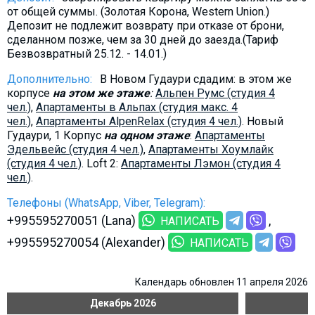
от общей суммы. (Золотая Корона, Western Union.)
Депозит не подлежит возврату при отказе от брони,
сделанном позже, чем за 30 дней до заезда.(Тариф
Безвозвратный 25.12. - 14.01.)
Дополнительно:
В Новом Гудаури сдадим: в этом же
корпусе
на этом же этаже
:
Альпен Румс (студия 4
чел.)
,
Aпартаменты в Альпах (студия макс. 4
чел.)
,
Aпартаменты AlpenRelax (студия 4 чел.)
. Новый
Гудаури, 1 Корпус
на одном этаже
:
Апартаменты
Эдельвейс (студия 4 чел.)
,
Aпартаменты Хоумлайк
(студия 4 чел.)
. Loft 2:
Aпартаменты Лэмон (студия 4
чел.)
.
Телефоны (WhatsApp, Viber, Telegram):
+995595270051 (Lana)
НАПИСАТЬ
+995595270054 (Alexander)
НАПИСАТЬ
Календарь обновлен 11 апреля 2026
Декабрь
2026