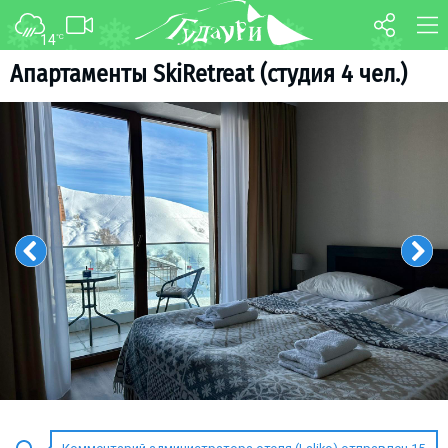
14
°C
ФОРУМ
КАРТА
Aпартаменты SkiRetreat (студия 4 чел.)
О курорте
WEBCAM
Схема трасс
ТРАНСФЕР
Ски-пасс
Инструкторы
Прокат
Ски-сервис
Дети в Гудаури
Развлечения
Календарь событий
Телеграм-канал
Гудаури
INFO