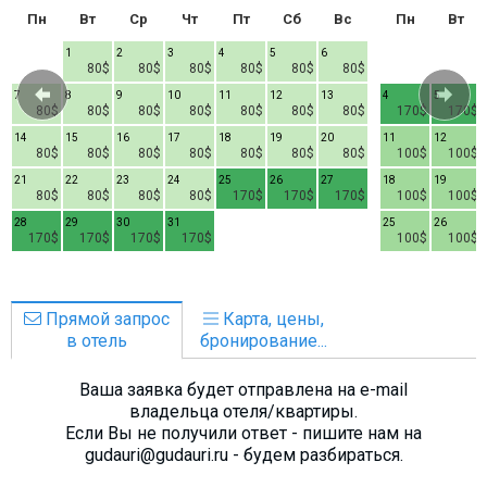
Пн
Вт
Ср
Чт
Пт
Сб
Вс
Пн
Вт
1
2
3
4
5
6
80$
80$
80$
80$
80$
80$
7
8
9
10
11
12
13
4
5
80$
80$
80$
80$
80$
80$
80$
170$
170$
14
15
16
17
18
19
20
11
12
80$
80$
80$
80$
80$
80$
80$
100$
100$
21
22
23
24
25
26
27
18
19
80$
80$
80$
80$
170$
170$
170$
100$
100$
28
29
30
31
25
26
170$
170$
170$
170$
100$
100$
Прямой запрос
Карта, цены,
в отель
бронирование...
Ваша заявка будет отправлена на e-mail
владельца отеля/квартиры.
Если Вы не получили ответ - пишите нам на
gudauri@gudauri.ru - будем разбираться.