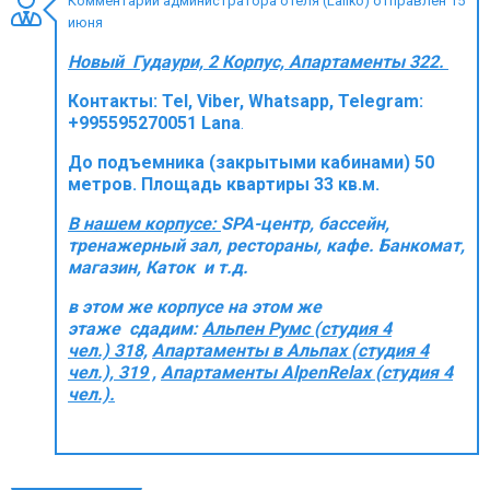
Комментарий администратора отеля (Laliko) отправлен 15
июня
Новый Гудаури, 2 Корпус, Апартаменты 322.
Контакты:
Tel, Viber, Whatsapp, Telegram:
ПРОЖИВАНИЕ
+995595270051 Lana
.
Квартиры
До подъемника (закрытыми кабинами) 50
Коттеджи
метров. Площадь квартиры 33 кв.м.
Отели
В нашем корпусе:
SPA-центр, бассейн,
тренажерный зал, рестораны, кафе. Банкомат,
%
Горячие предложения
магазин, Каток и т.д.
Долгосрочная аренда
в этом же корпусе на этом же
Казбеги
этаже сдадим:
Альпен Румс (студия 4
чел.) 318,
Aпартаменты в Альпах (студия 4
Другое
чел.), 319 ,
Апартаменты AlpenRelax (студия 4
чел.).
ГРУЗИЯ
О Грузии
Визы и Документы