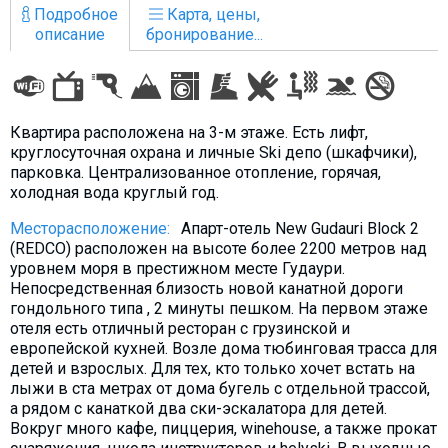
Подробное
Карта, цены,
Что пить?
описание
бронирование...
Деньги
Мобильная связь
Галерея
Квартира расположена на 3-м этаже. Есть лифт,
Отчеты
круглосуточная охрана и личные Ski депо (шкафчики),
Безопасность
парковка. Централизованное отопление, горячая,
холодная вода круглый год.
Месторасположение:
Апарт-отель New Gudauri Block 2
(REDCO) расположен на высоте более 2200 метров над
уровнем моря в престижном месте Гудаури.
Непосредственная близость новой канатной дороги
гондольного типа , 2 минуты пешком. На первом этаже
отеля есть отличный ресторан с грузинской и
европейской кухней. Возле дома тюбинговая трасса для
детей и взрослых. Для тех, кто только хочет встать на
лыжи в ста метрах от дома бугель с отдельной трассой,
а рядом с канаткой два ски-эскалатора для детей.
Вокруг много кафе, пиццерия, winehouse, а также прокат