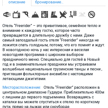
описание
бронирование...
ПРОЖИВАНИЕ
Отель “Freerider” – это приветливое, семейное тепло и
внимание к каждому гостю, которое часто
Квартиры
превращается в длительную дружбу с нами. Даже
самый запоздалый гость отеля “Freerider” никогда не
Коттеджи
ложится спать голодным, потому, что его помнят и ждут.
Отели
В новогоднюю ночь у нас интересная и веселая
новогодняя программа с широким выбором
%
Горячие предложения
праздничного меню. Специально для гостей в Новый
Долгосрочная аренда
год и в знаменательные праздники мы устраиваем
волшебные национальные грузинские танцы и песни ,
Казбеги
приглашая фольклорные ансамбли с настоящими
Другое
летающими джигитами.
Месторасположение:
Отель “Freerider” расположен в
ГРУЗИЯ
центральном диапазоне Гудаури. Приблизительно 400м
О Грузии
с лишним до первого подъемника. Возвращаясь с
каталки вы можете спуститься к отелю по короткому
Визы и Документы
пути, прямо на лыжах или сноуборде.