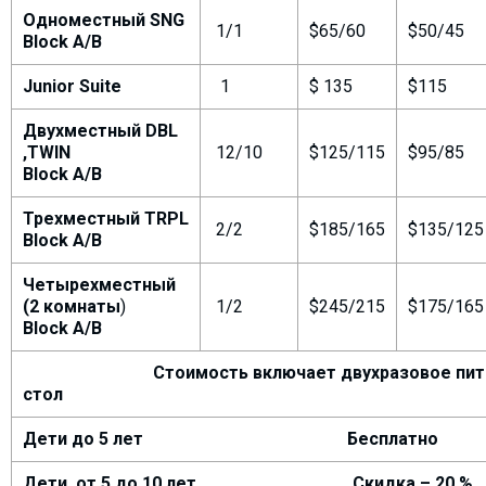
Одноместный
SNG
1/1
$65/60
$50/45
Block A/B
Junior Suite
1
$ 135
$115
Двухместный
DBL
,TWIN
12/10
$125/115
$95/85
Block A/B
Трехместный
TRPL
2/2
$185/165
$135/125
Block A/B
Четырехместный
(2 комнаты
)
1/2
$245/215
$175/165
Block A/B
Стоимость включает двухразовое пи
стол
Дети до 5 лет Бесплатно
Дети от 5 до 10 лет Скидка – 20 %