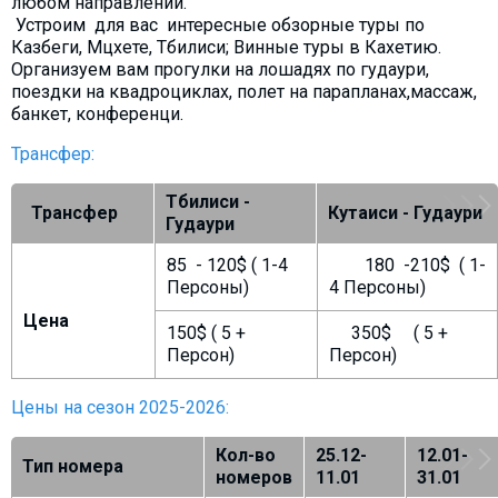
любом направлении.
Устроим для вас интересные обзорные туры по
Казбеги, Мцхете, Тбилиси; Винные туры в Кахетию.
Организуем вам прогулки на лошадях по гудаури,
поездки на квадроциклах, полет на парапланах,массаж,
банкет, конференци.
Трансфер:
Тбилиси -
Трансфер
Кутаиси - Гудаури
Гудаури
85 - 120$ ( 1-4
180 -210$ ( 1-
Персоны)
4 Персоны)
Цена
150$ ( 5 +
350$ ( 5 +
Персон)
Персон)
Цены на сезон 2025-2026:
Кол-во
25.12-
12.01-
Тип номера
номеров
11.01
31.01