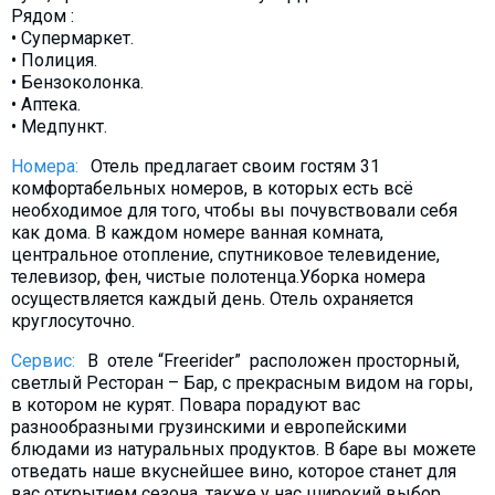
Рядом :
Что пить?
• Супермаркет.
Деньги
• Полиция.
• Бензоколонка.
Мобильная связь
• Аптека.
Галерея
• Медпункт.
Отчеты
Номера:
Отель предлагает своим гостям 31
Безопасность
комфортабельных номеров, в которых есть всё
необходимое для того, чтобы вы почувствовали себя
как дома. В каждом номере ванная комната,
центральное отопление, спутниковое телевидение,
телевизор, фен, чистые полотенца.Уборка номера
осуществляется каждый день. Отель охраняется
круглосуточно.
Сервис:
В отеле “Freerider” расположен просторный,
светлый Ресторан – Бар, с прекрасным видом на горы,
в котором не курят. Повара порадуют вас
разнообразными грузинскими и европейскими
блюдами из натуральных продуктов. В баре вы можете
отведать наше вкуснейшее вино, которое станет для
вас открытием сезона, также у нас широкий выбор