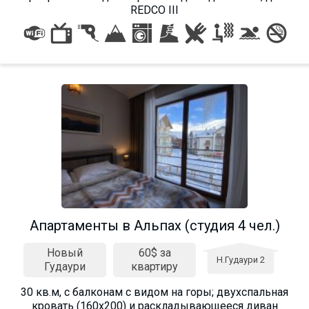
REDCO III
Aпартаменты в Альпах (студия 4 чел.)
Новый
60$ за
Н.Гудаури 2
Гудаури
квартиру
30 кв.м, с балконам с видом на горы; двухспальная
кровать (160х200) и раскладывающееся диван