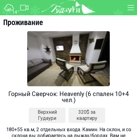
14
°C
ФОРУМ
КАРТА
Проживание
О курорте
WEBCAM
Схема трасс
ТРАНСФЕР
Ски-пасс
Инструкторы
Прокат
Ски-сервис
Дети в Гудаури
Горный Сверчок: Heavenly (6 спален 10+4
чел.)
Развлечения
Календарь событий
Верхний
320$ за
Гудаури
квартиру
Телеграм-канал
180+55 кв.м, 2 отдельных входа. Камин. На склон, и со
Гудаури
INFO
склона вы добираетесь на лыжах/бордах. Вам не