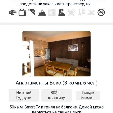
придется ни заказывать трансфер, ни ...
ПРОЖИВАНИЕ
Квартиры
Коттеджи
Отели
%
Горячие предложения
Долгосрочная аренда
Казбеги
Другое
Апартаменты Беко (3 комн. 6 чел)
Нижний
80$ за
ГРУЗИЯ
Гудаури
Гудаури
квартиру
Резиденс
О Грузии
50кв.м. Smart Tv и грилл на балконе. Домой можо
Визы и Документы
вернуться не снимая лыж