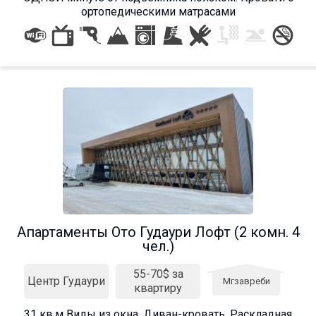
ортопедическими матрасами
Апартаменты Ото Гудаури Лофт (2 комн. 4
чел.)
55-70$ за
Центр Гудаури
Мгзавреби
квартиру
31 кв.м Виды из окна. Диван-кровать. Раскладная